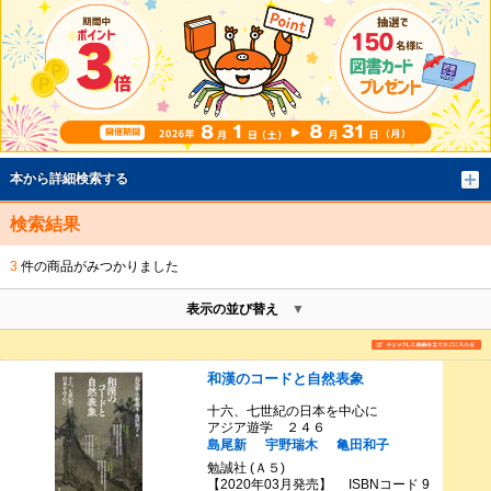
本から詳細検索する
検索結果
3
件の商品がみつかりました
表示の並び替え
和漢のコードと自然表象
十六、七世紀の日本を中心に
アジア遊学 ２４６
島尾新
宇野瑞木
亀田和子
勉誠社 (Ａ５)
【2020年03月発売】 ISBNコード 9