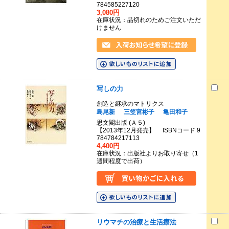
784585227120
3,080円
在庫状況：品切れのためご注文いただ
けません
写しの力
創造と継承のマトリクス
島尾新
三笠宮彬子
亀田和子
思文閣出版 (Ａ５)
【2013年12月発売】 ISBNコード 9
784784217113
4,400円
在庫状況：出版社よりお取り寄せ（1
週間程度で出荷）
リウマチの治療と生活療法