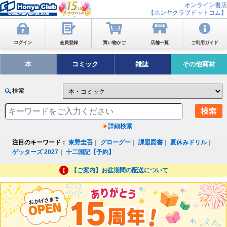
オンライン書店
【ホンヤクラブドットコム】
ログイン
会員登録
買い物かご
店舗一覧
ご利用ガイド
本
コミック
雑誌
その他商材
検索
詳細検索
注目のキーワード：
東野圭吾
｜
グローグー
｜
課題図書
｜
夏休みドリル
｜
ゲッターズ 2027
｜
十二国記【予約】
【ご案内】お盆期間の配送について