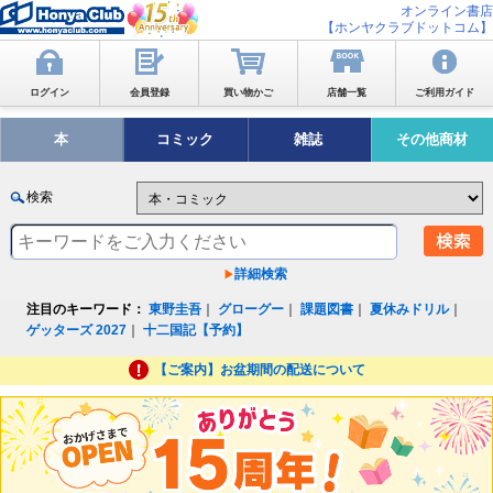
オンライン書店
【ホンヤクラブドットコム】
ログイン
会員登録
買い物かご
店舗一覧
ご利用ガイド
本
コミック
雑誌
その他商材
検索
詳細検索
注目のキーワード：
東野圭吾
｜
グローグー
｜
課題図書
｜
夏休みドリル
｜
ゲッターズ 2027
｜
十二国記【予約】
【ご案内】お盆期間の配送について