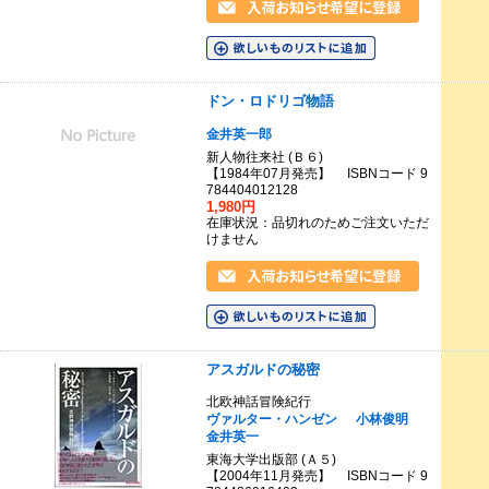
ドン・ロドリゴ物語
金井英一郎
新人物往来社 (Ｂ６)
【1984年07月発売】 ISBNコード 9
784404012128
1,980円
在庫状況：品切れのためご注文いただ
けません
アスガルドの秘密
北欧神話冒険紀行
ヴァルター・ハンゼン
小林俊明
金井英一
東海大学出版部 (Ａ５)
【2004年11月発売】 ISBNコード 9