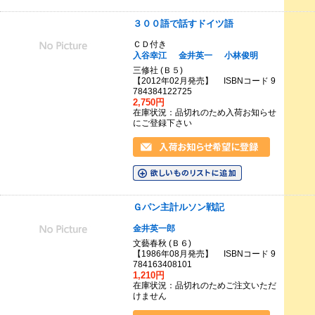
３００語で話すドイツ語
ＣＤ付き
入谷幸江
金井英一
小林俊明
三修社 (Ｂ５)
【2012年02月発売】 ISBNコード 9
784384122725
2,750円
在庫状況：品切れのため入荷お知らせ
にご登録下さい
Ｇパン主計ルソン戦記
金井英一郎
文藝春秋 (Ｂ６)
【1986年08月発売】 ISBNコード 9
784163408101
1,210円
在庫状況：品切れのためご注文いただ
けません