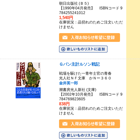
朝日出版社 (Ｂ５)
【1990年04月発売】 ISBNコード 9
784255241012
1,540円
在庫状況：品切れのためご注文いただ
けません
Ｇパン主計ルソン戦記
戦場を駆けた一青年士官の青春
光人社ＮＦ文庫 かＮー３６０
金井英一郎
潮書房光人新社 (文庫)
【2002年10月発売】 ISBNコード 9
784769823605
838円
在庫状況：品切れのためご注文いただ
けません