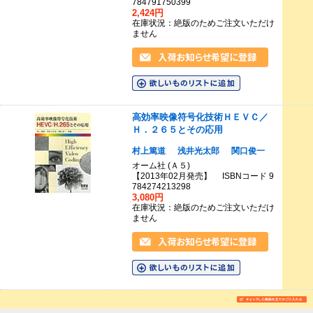
784791750399
2,424円
在庫状況：絶版のためご注文いただけ
ません
高効率映像符号化技術ＨＥＶＣ／
Ｈ．２６５とその応用
村上篤道
浅井光太郎
関口俊一
オーム社 (Ａ５)
【2013年02月発売】 ISBNコード 9
784274213298
3,080円
在庫状況：絶版のためご注文いただけ
ません