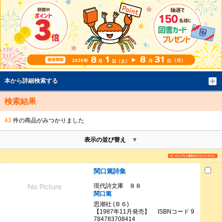
本から詳細検索する
検索結果
43
件の商品がみつかりました
表示の並び替え
関口篤詩集
現代詩文庫 ８８
関口篤
思潮社 (Ｂ６)
【1987年11月発売】 ISBNコード 9
784783708414