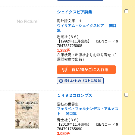
シェイクスピア詩集
海外詩文庫 １
ウィリアム・シェイクスピア
関口
篤
思潮社 (Ｂ６)
【1992年11月発売】 ISBNコード 9
784783725008
1,282円
在庫状況：出版社よりお取り寄せ（1
週間程度で出荷）
１４９２コロンブス
逆転の世界史
フェリペ・フェルナンデス・アルメス
ト
関口篤
青土社 (Ｂ６)
【2010年11月発売】 ISBNコード 9
784791765690
3,080円