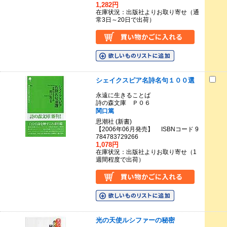
1,282円
在庫状況：出版社よりお取り寄せ（通
常3日～20日で出荷）
シェイクスピア名詩名句１００選
永遠に生きることば
詩の森文庫 Ｐ０６
関口篤
思潮社 (新書)
【2006年06月発売】 ISBNコード 9
784783729266
1,078円
在庫状況：出版社よりお取り寄せ（1
週間程度で出荷）
光の天使ルシファーの秘密