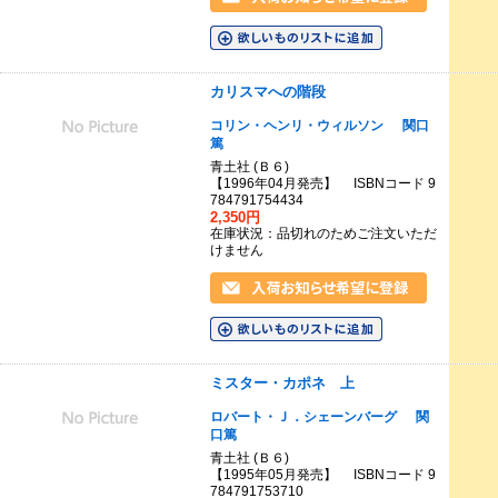
カリスマへの階段
コリン・ヘンリ・ウィルソン
関口
篤
青土社 (Ｂ６)
【1996年04月発売】 ISBNコード 9
784791754434
2,350円
在庫状況：品切れのためご注文いただ
けません
ミスター・カポネ 上
ロバート・Ｊ．シェーンバーグ
関
口篤
青土社 (Ｂ６)
【1995年05月発売】 ISBNコード 9
784791753710