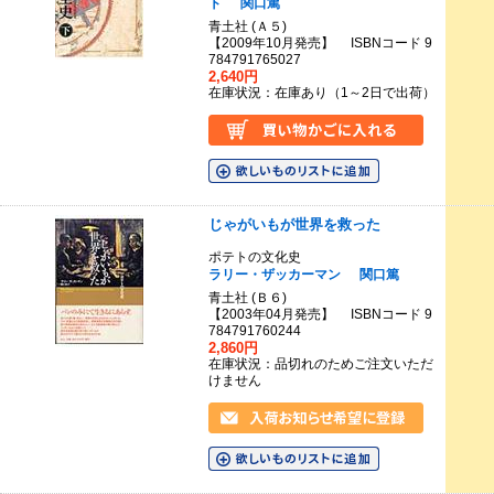
ト
関口篤
青土社 (Ａ５)
【2009年10月発売】 ISBNコード 9
784791765027
2,640円
在庫状況：在庫あり（1～2日で出荷）
じゃがいもが世界を救った
ポテトの文化史
ラリー・ザッカーマン
関口篤
青土社 (Ｂ６)
【2003年04月発売】 ISBNコード 9
784791760244
2,860円
在庫状況：品切れのためご注文いただ
けません