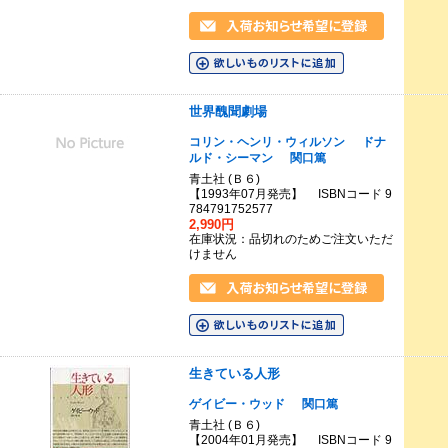
世界醜聞劇場
コリン・ヘンリ・ウィルソン
ドナ
ルド・シーマン
関口篤
青土社 (Ｂ６)
【1993年07月発売】 ISBNコード 9
784791752577
2,990円
在庫状況：品切れのためご注文いただ
けません
生きている人形
ゲイビー・ウッド
関口篤
青土社 (Ｂ６)
【2004年01月発売】 ISBNコード 9