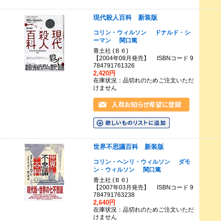
現代殺人百科 新装版
コリン・ウィルソン
ドナルド・シ
ーマン
関口篤
青土社 (Ｂ６)
【2004年08月発売】 ISBNコード 9
784791761326
2,420円
在庫状況：品切れのためご注文いただ
けません
世界不思議百科 新装版
コリン・ヘンリ・ウィルソン
ダモ
ン・ウィルソン
関口篤
青土社 (Ｂ６)
【2007年03月発売】 ISBNコード 9
784791763238
2,640円
在庫状況：品切れのためご注文いただ
けません