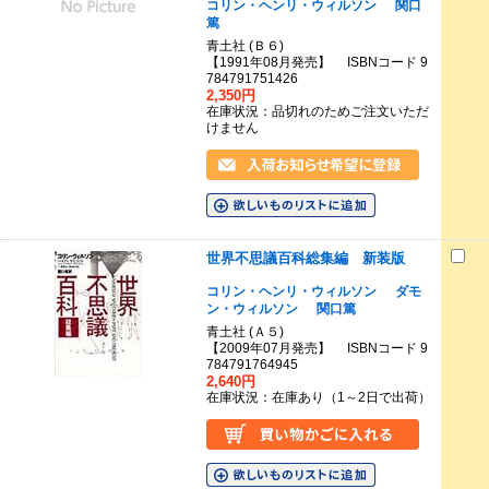
コリン・ヘンリ・ウィルソン
関口
篤
青土社 (Ｂ６)
【1991年08月発売】 ISBNコード 9
784791751426
2,350円
在庫状況：品切れのためご注文いただ
けません
世界不思議百科総集編 新装版
コリン・ヘンリ・ウィルソン
ダモ
ン・ウィルソン
関口篤
青土社 (Ａ５)
【2009年07月発売】 ISBNコード 9
784791764945
2,640円
在庫状況：在庫あり（1～2日で出荷）