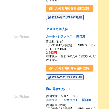
けません
アメリカ畸人伝
カール・シファキス
関口篤
青土社 (Ｂ６)
【1991年12月発売】 ISBNコード 9
784791751631
2,563円
在庫状況：品切れのためご注文いただ
けません
海の勇者たち １
徳間文庫 ５０１―６３
ニコラス・モンサラット
関口篤
徳間書店 (文庫)
【1990年03月発売】 ISBNコード 9