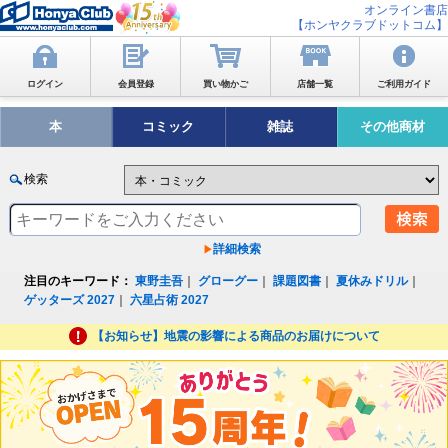
オンライン書店
【ホンヤクラブドットコム】
ログイン
会員登録
買い物かご
店舗一覧
ご利用ガイド
本
コミック
雑誌
その他商材
検索
詳細検索
注目のキーワード：
東野圭吾
｜
グローグー
｜
課題図書
｜
夏休みドリル
｜
ゲッターズ 2027
｜
六星占術 2027
【お知らせ】地震の影響による商品のお届けについて