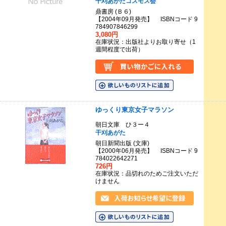
干刈あがたコスモス会
鼎書房 (Ｂ６)
【2004年09月発売】 ISBNコード 9
784907846299
3,080円
在庫状況：出版社よりお取り寄せ（1
週間程度で出荷）
ゆっくり東京女子マラソン
朝日文庫 ひ３ー４
干刈あがた
朝日新聞出版 (文庫)
【2000年06月発売】 ISBNコード 9
784022642271
726円
在庫状況：品切れのためご注文いただ
けません