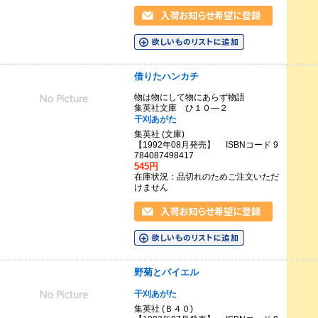
借りたハンカチ
物は物にして物にあらず物語
集英社文庫 ひ１０―２
干刈あがた
集英社 (文庫)
【1992年08月発売】 ISBNコード 9
784087498417
545円
在庫状況：品切れのためご注文いただ
けません
野菊とバイエル
干刈あがた
集英社 (Ｂ４０)