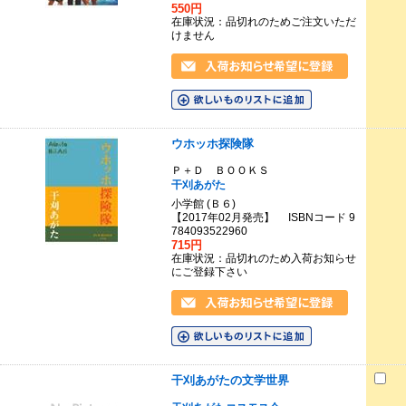
550円
在庫状況：品切れのためご注文いただ
けません
ウホッホ探険隊
Ｐ＋Ｄ ＢＯＯＫＳ
干刈あがた
小学館 (Ｂ６)
【2017年02月発売】 ISBNコード 9
784093522960
715円
在庫状況：品切れのため入荷お知らせ
にご登録下さい
干刈あがたの文学世界