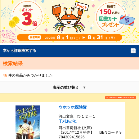
本から詳細検索する
検索結果
46
件の商品がみつかりました
表示の並び替え
ウホッホ探険隊
河出文庫 ひ１２ー１
干刈あがた
河出書房新社 (文庫)
【2017年12月発売】 ISBNコード 9
784309415826