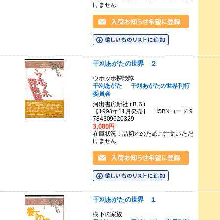
けません
干刈あがたの世界 ２
ウホッホ探険隊
干刈あがた
干刈あがたの世界刊行
委員会
河出書房新社 (Ｂ６)
【1998年11月発売】 ISBNコード 9
784309620329
3,080円
在庫状況：品切れのためご注文いただ
けません
干刈あがたの世界 １
樹下の家族