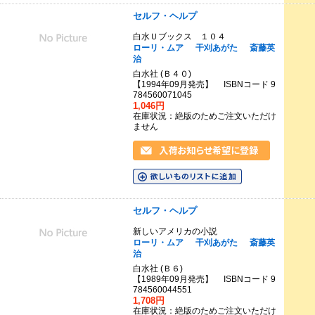
セルフ・ヘルプ
白水Ｕブックス １０４
ローリ・ムア
干刈あがた
斎藤英
治
白水社 (Ｂ４０)
【1994年09月発売】 ISBNコード 9
784560071045
1,046円
在庫状況：絶版のためご注文いただけ
ません
セルフ・ヘルプ
新しいアメリカの小説
ローリ・ムア
干刈あがた
斎藤英
治
白水社 (Ｂ６)
【1989年09月発売】 ISBNコード 9
784560044551
1,708円
在庫状況：絶版のためご注文いただけ