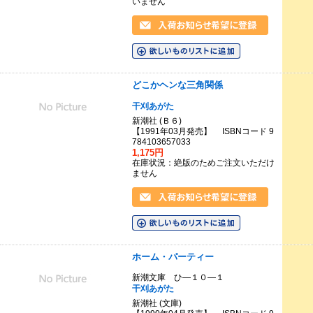
いません
どこかヘンな三角関係
干刈あがた
新潮社 (Ｂ６)
【1991年03月発売】 ISBNコード 9
784103657033
1,175円
在庫状況：絶版のためご注文いただけ
ません
ホーム・パーティー
新潮文庫 ひ―１０―１
干刈あがた
新潮社 (文庫)