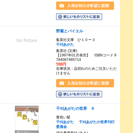
野菊とバイエル
集英社文庫 ひ１０ー３
干刈あがた
集英社 (文庫)
【1997年01月発売】 ISBNコード 9
784087485714
598円
在庫状況：品切れのためご注文いただ
けません
干刈あがたの世界 ６
黄色い髪
干刈あがた
干刈あがたの世界刊行
委員会