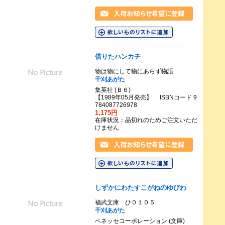
借りたハンカチ
物は物にして物にあらず物語
干刈あがた
集英社 (Ｂ６)
【1989年05月発売】 ISBNコード 9
784087726978
1,175円
在庫状況：品切れのためご注文いただ
けません
しずかにわたすこがねのゆびわ
福武文庫 ひ０１０５
干刈あがた
ベネッセコーポレーション (文庫)