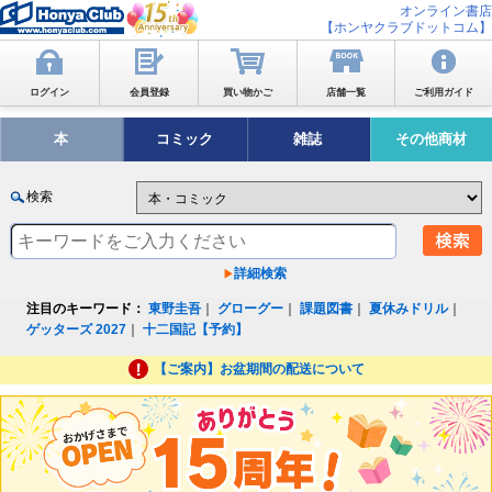
オンライン書店
【ホンヤクラブドットコム】
ログイン
会員登録
買い物かご
店舗一覧
ご利用ガイド
本
コミック
雑誌
その他商材
検索
詳細検索
注目のキーワード：
東野圭吾
｜
グローグー
｜
課題図書
｜
夏休みドリル
｜
ゲッターズ 2027
｜
十二国記【予約】
【ご案内】お盆期間の配送について