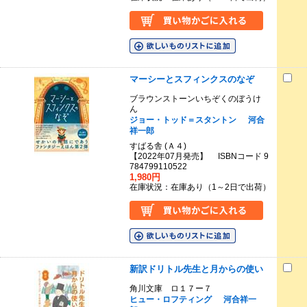
マーシーとスフィンクスのなぞ
ブラウンストーンいちぞくのぼうけ
ん
ジョー・トッド＝スタントン
河合
祥一郎
すばる舎 (Ａ４)
【2022年07月発売】 ISBNコード 9
784799110522
1,980円
在庫状況：在庫あり（1～2日で出荷）
新訳ドリトル先生と月からの使い
角川文庫 ロ１７ー７
ヒュー・ロフティング
河合祥一