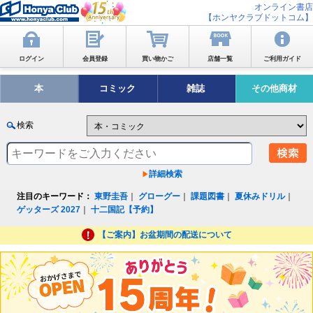
オンライン書店
【ホンヤクラブドットコム】
ログイン
会員登録
買い物かご
店舗一覧
ご利用ガイド
本
コミック
雑誌
その他商材
検索
詳細検索
注目のキーワード：
東野圭吾
｜
グローグー
｜
課題図書
｜
夏休みドリル
｜
ゲッターズ 2027
｜
十二国記【予約】
【ご案内】お盆期間の配送について