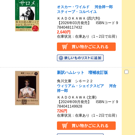
オスカー・ワイルド
河合祥一郎
スティーブ・コルベイユ
ＫＡＤＯＫＡＷＡ (四六判)
【2026年03月発売】 ISBNコード 9
784048117432
2,640円
在庫状況：在庫あり（1～2日で出荷）
新訳ハムレット 増補改訂版
角川文庫 シ６ー２２
ウィリアム・シェイクスピア
河合
祥一郎
ＫＡＤＯＫＡＷＡ (文庫)
【2024年09月発売】 ISBNコード 9
784041149928
726円
在庫状況：在庫あり（1～2日で出荷）