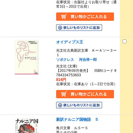
在庫状況：出版社よりお取り寄せ（通
常3日～20日で出荷）
オイディプス王
光文社古典新訳文庫 ＫーＡソー３ー
１
ソポクレス
河合祥一郎
光文社 (文庫)
【2017年09月発売】 ISBNコード 9
784334753603
814円
在庫状況：在庫あり（1～2日で出荷）
新訳ナルニア国物語 ５
角川文庫 ル５ー５
馬とその少年