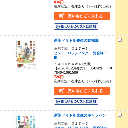
836円
在庫状況：在庫あり（1～2日で出荷）
新訳ドリトル先生の動物園
角川文庫 ロ１７ー５
ヒュー・ロフティング
河合祥一
郎
ＫＡＤＯＫＡＷＡ (文庫)
【2020年12月発売】 ISBNコード 9
784041091586
726円
在庫状況：在庫あり（1～2日で出荷）
新訳ドリトル先生のキャラバン
角川文庫 ロ１７ー６