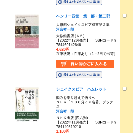
ヘンリー四世 第一部・第二部
大修館シェイクスピア双書第２集
河合祥一郎
大修館書店 (Ａ５)
【2022年12月発売】 ISBNコード 9
784469142648
4,620円
在庫状況：在庫あり（1～2日で出荷）
シェイクスピア ハムレット
悩みを乗り越えて悟りへ
ＮＨＫ「１００分ｄｅ名著」ブック
ス
河合祥一郎
ＮＨＫ出版 (四六判)
【2022年11月発売】 ISBNコード 9
784140819210
1,100円