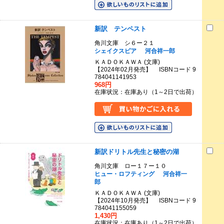
新訳 テンペスト
角川文庫 シ６ー２１
シェイクスピア
河合祥一郎
ＫＡＤＯＫＡＷＡ (文庫)
【2024年02月発売】 ISBNコード 9
784041141953
968円
在庫状況：在庫あり（1～2日で出荷）
新訳ドリトル先生と秘密の湖
角川文庫 ロー１７ー１０
ヒュー・ロフティング
河合祥一
郎
ＫＡＤＯＫＡＷＡ (文庫)
【2024年10月発売】 ISBNコード 9
784041155059
1,430円
在庫状況：在庫あり（1～2日で出荷）