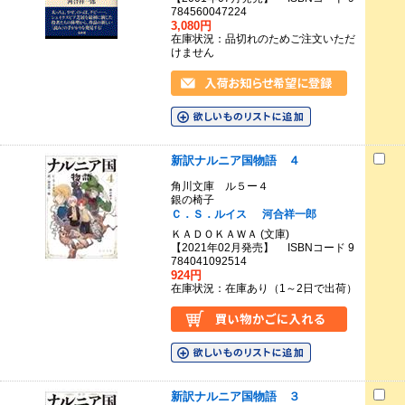
784560047224
3,080円
在庫状況：品切れのためご注文いただ
けません
新訳ナルニア国物語 ４
角川文庫 ル５ー４
銀の椅子
Ｃ．Ｓ．ルイス
河合祥一郎
ＫＡＤＯＫＡＷＡ (文庫)
【2021年02月発売】 ISBNコード 9
784041092514
924円
在庫状況：在庫あり（1～2日で出荷）
新訳ナルニア国物語 ３