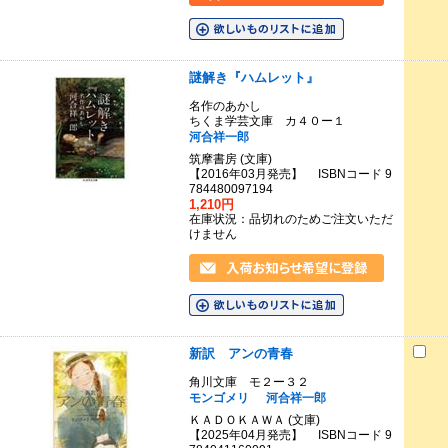
謎解き『ハムレット』
名作のあかし
ちくま学芸文庫 カ４０ー１
河合祥一郎
筑摩書房 (文庫)
【2016年03月発売】 ISBNコード 9
784480097194
1,210円
在庫状況：品切れのためご注文いただ
けません
新訳 アンの青春
角川文庫 モ２ー３２
モンゴメリ
河合祥一郎
ＫＡＤＯＫＡＷＡ (文庫)
【2025年04月発売】 ISBNコード 9