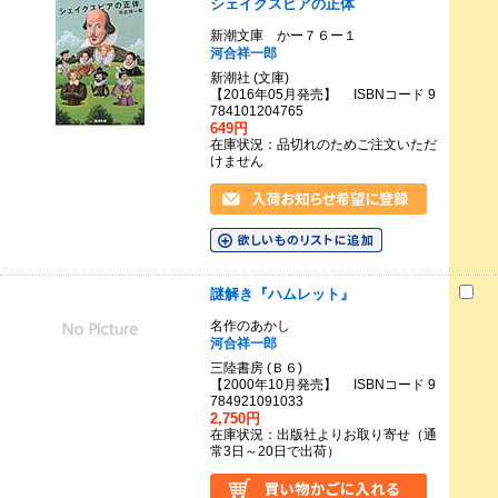
シェイクスピアの正体
新潮文庫 かー７６ー１
河合祥一郎
新潮社 (文庫)
【2016年05月発売】 ISBNコード 9
784101204765
649円
在庫状況：品切れのためご注文いただ
けません
謎解き『ハムレット』
名作のあかし
河合祥一郎
三陸書房 (Ｂ６)
【2000年10月発売】 ISBNコード 9
784921091033
2,750円
在庫状況：出版社よりお取り寄せ（通
常3日～20日で出荷）