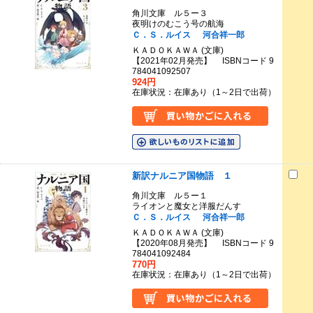
角川文庫 ル５ー３
夜明けのむこう号の航海
Ｃ．Ｓ．ルイス
河合祥一郎
ＫＡＤＯＫＡＷＡ (文庫)
【2021年02月発売】 ISBNコード 9
784041092507
924円
在庫状況：在庫あり（1～2日で出荷）
新訳ナルニア国物語 １
角川文庫 ル５ー１
ライオンと魔女と洋服だんす
Ｃ．Ｓ．ルイス
河合祥一郎
ＫＡＤＯＫＡＷＡ (文庫)
【2020年08月発売】 ISBNコード 9
784041092484
770円
在庫状況：在庫あり（1～2日で出荷）