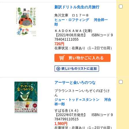
新訳ドリトル先生の月旅行
角川文庫 ロ１７ー８
ヒュー・ロフティング
河合祥一
郎
ＫＡＤＯＫＡＷＡ (文庫)
【2021年08月発売】 ISBNコード 9
784041111055
726円
在庫状況：在庫あり（1～2日で出荷）
アーサーと金いろのつな
ブラウンストーンいちぞくのぼうけ
ん
ジョー・トッド＝スタントン
河合
祥一郎
すばる舎 (Ａ４)
【2022年07月発売】 ISBNコード 9
784799110515
1,980円
在庫状況：在庫あり（1～2日で出荷）