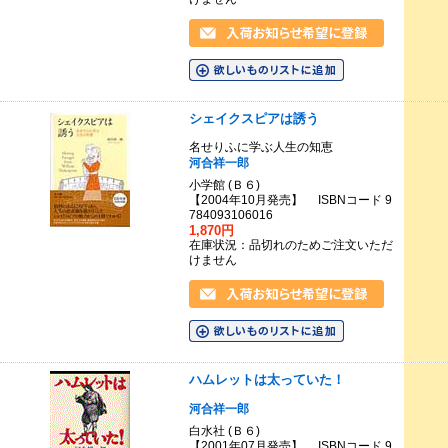
シェイクスピアは誘う
名せりふに学ぶ人生の知恵
河合祥一郎
小学館 (Ｂ６)
【2004年10月発売】 ISBNコード 9
784093106016
1,870円
在庫状況：品切れのためご注文いただ
けません
ハムレットは太っていた！
河合祥一郎
白水社 (Ｂ６)
【2001年07月発売】 ISBNコード 9