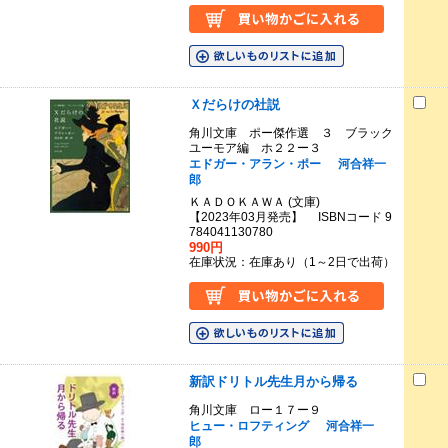
Ｘだらけの社説
角川文庫 ポー傑作選 ３ ブラック
ユーモア編 ホ２２ー３
エドガー・アラン・ポー
河合祥一
郎
ＫＡＤＯＫＡＷＡ (文庫)
【2023年03月発売】 ISBNコード 9
784041130780
990円
在庫状況：在庫あり（1～2日で出荷）
新訳ドリトル先生月から帰る
角川文庫 ロー１７ー９
ヒュー・ロフティング
河合祥一
郎