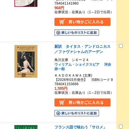
784041141960
968円
在庫状況：在庫あり（1～2日で出荷）
新訳 タイタス・アンドロニカス
／ファヴァシャムのアーデン
角川文庫 シ６ー２４
ウィリアム・シェイクスピア
河合
祥一郎
ＫＡＤＯＫＡＷＡ (文庫)
【2026年03月発売】 ISBNコード 9
784041153666
1,595円
在庫状況：在庫あり（1～2日で出荷）
フランス語で味わう「サロメ」