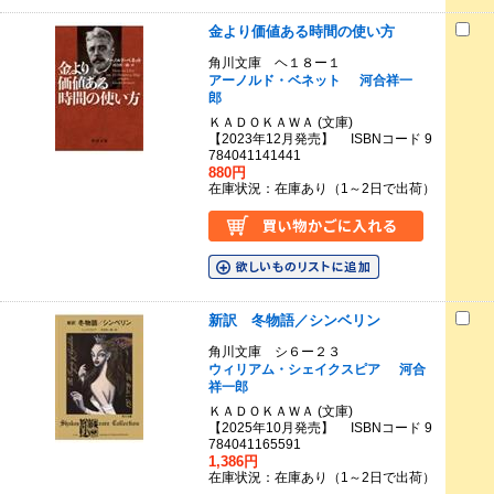
金より価値ある時間の使い方
角川文庫 ヘ１８ー１
アーノルド・ベネット
河合祥一
郎
ＫＡＤＯＫＡＷＡ (文庫)
【2023年12月発売】 ISBNコード 9
784041141441
880円
在庫状況：在庫あり（1～2日で出荷）
新訳 冬物語／シンベリン
角川文庫 シ６ー２３
ウィリアム・シェイクスピア
河合
祥一郎
ＫＡＤＯＫＡＷＡ (文庫)
【2025年10月発売】 ISBNコード 9
784041165591
1,386円
在庫状況：在庫あり（1～2日で出荷）