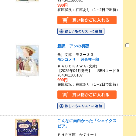
784041160091
990円
在庫状況：在庫あり（1～2日で出荷）
新訳 アンの初恋
角川文庫 モ２ー３３
モンゴメリ
河合祥一郎
ＫＡＤＯＫＡＷＡ (文庫)
【2025年04月発売】 ISBNコード 9
784041160107
990円
在庫状況：在庫あり（1～2日で出荷）
こんなに面白かった「シェイクス
ピア」
ＰＨＰ文庫 か７１ー１