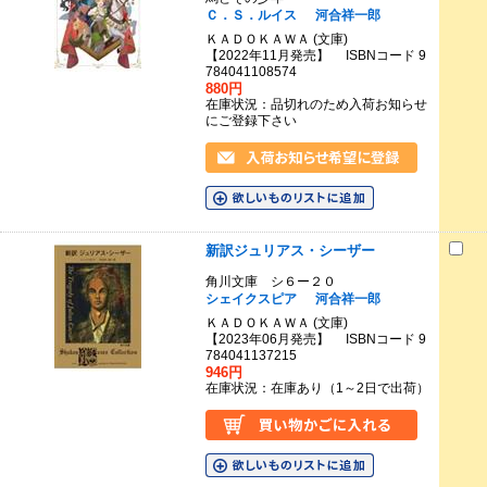
Ｃ．Ｓ．ルイス
河合祥一郎
ＫＡＤＯＫＡＷＡ (文庫)
【2022年11月発売】 ISBNコード 9
784041108574
880円
在庫状況：品切れのため入荷お知らせ
にご登録下さい
新訳ジュリアス・シーザー
角川文庫 シ６ー２０
シェイクスピア
河合祥一郎
ＫＡＤＯＫＡＷＡ (文庫)
【2023年06月発売】 ISBNコード 9
784041137215
946円
在庫状況：在庫あり（1～2日で出荷）