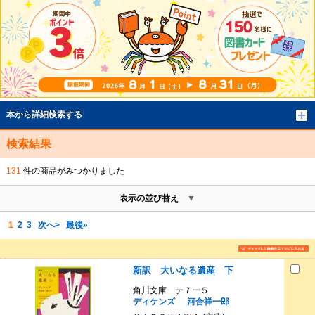
本から詳細検索する
検索結果
131
件の商品がみつかりました
表示の並び替え
1
2
3
次へ>
最後»
新訳 大いなる遺産 下
角川文庫 テ７ー５
ディケンズ
河合祥一郎