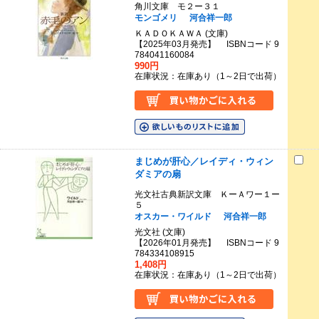
角川文庫 モ２ー３１
モンゴメリ
河合祥一郎
ＫＡＤＯＫＡＷＡ (文庫)
【2025年03月発売】 ISBNコード 9
784041160084
990円
在庫状況：在庫あり（1～2日で出荷）
まじめが肝心／レイディ・ウィン
ダミアの扇
光文社古典新訳文庫 ＫーＡワー１ー
５
オスカー・ワイルド
河合祥一郎
光文社 (文庫)
【2026年01月発売】 ISBNコード 9
784334108915
1,408円
在庫状況：在庫あり（1～2日で出荷）