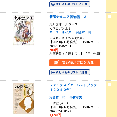
新訳ナルニア国物語 ２
角川文庫 ル５ー２
カスピアン王子
Ｃ．Ｓ．ルイス
河合祥一郎
ＫＡＤＯＫＡＷＡ (文庫)
【2020年08月発売】 ISBNコード 9
784041092491
704円
在庫状況：在庫あり（1～2日で出荷）
シェイクスピア・ハンドブック
〔２０１０年〕
河合祥一郎
小林章夫
三省堂 (Ａ５)
【2010年07月発売】 ISBNコード 9
784385410647
1,650円