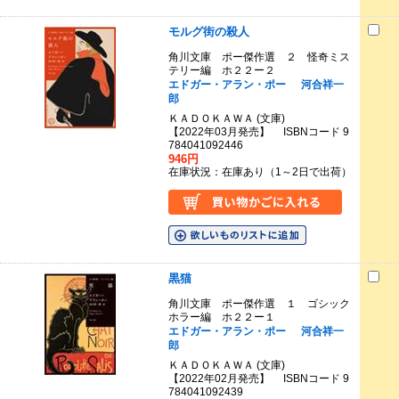
モルグ街の殺人
角川文庫 ポー傑作選 ２ 怪奇ミス
テリー編 ホ２２ー２
エドガー・アラン・ポー
河合祥一
郎
ＫＡＤＯＫＡＷＡ (文庫)
【2022年03月発売】 ISBNコード 9
784041092446
946円
在庫状況：在庫あり（1～2日で出荷）
黒猫
角川文庫 ポー傑作選 １ ゴシック
ホラー編 ホ２２ー１
エドガー・アラン・ポー
河合祥一
郎
ＫＡＤＯＫＡＷＡ (文庫)
【2022年02月発売】 ISBNコード 9
784041092439