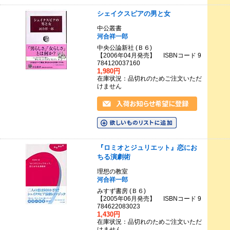
シェイクスピアの男と女
中公叢書
河合祥一郎
中央公論新社 (Ｂ６)
【2006年04月発売】 ISBNコード 9
784120037160
1,980円
在庫状況：品切れのためご注文いただ
けません
『ロミオとジュリエット』恋にお
ちる演劇術
理想の教室
河合祥一郎
みすず書房 (Ｂ６)
【2005年06月発売】 ISBNコード 9
784622083023
1,430円
在庫状況：品切れのためご注文いただ
けません