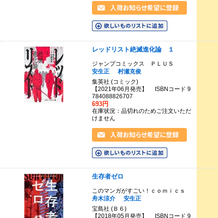
レッドリスト絶滅進化論 １
ジャンプコミックス ＰＬＵＳ
安生正
村瀬克俊
集英社 (コミック)
【2021年06月発売】 ISBNコード 9
784088826707
693円
在庫状況：品切れのためご注文いただ
けません
生存者ゼロ
このマンガがすごい！ｃｏｍｉｃｓ
舟木涼介
安生正
宝島社 (Ｂ６)
【2018年05月発売】 ISBNコード 9