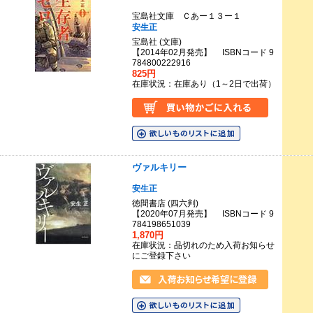
宝島社文庫 Ｃあー１３ー１
安生正
宝島社 (文庫)
【2014年02月発売】 ISBNコード 9
784800222916
825円
在庫状況：在庫あり（1～2日で出荷）
ヴァルキリー
安生正
徳間書店 (四六判)
【2020年07月発売】 ISBNコード 9
784198651039
1,870円
在庫状況：品切れのため入荷お知らせ
にご登録下さい