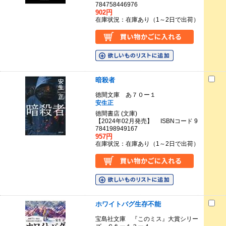
784758446976
902円
在庫状況：在庫あり（1～2日で出荷）
暗殺者
徳間文庫 あ７０ー１
安生正
徳間書店 (文庫)
【2024年02月発売】 ISBNコード 9
784198949167
957円
在庫状況：在庫あり（1～2日で出荷）
ホワイトバグ生存不能
宝島社文庫 『このミス』大賞シリー