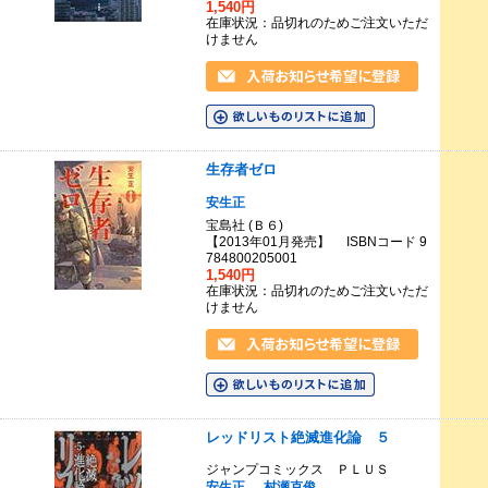
1,540円
在庫状況：品切れのためご注文いただ
けません
生存者ゼロ
安生正
宝島社 (Ｂ６)
【2013年01月発売】 ISBNコード 9
784800205001
1,540円
在庫状況：品切れのためご注文いただ
けません
レッドリスト絶滅進化論 ５
ジャンプコミックス ＰＬＵＳ
安生正
村瀬克俊