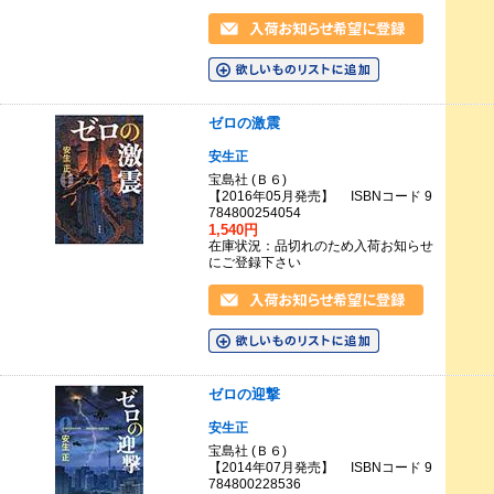
ゼロの激震
安生正
宝島社 (Ｂ６)
【2016年05月発売】 ISBNコード 9
784800254054
1,540円
在庫状況：品切れのため入荷お知らせ
にご登録下さい
ゼロの迎撃
安生正
宝島社 (Ｂ６)
【2014年07月発売】 ISBNコード 9
784800228536