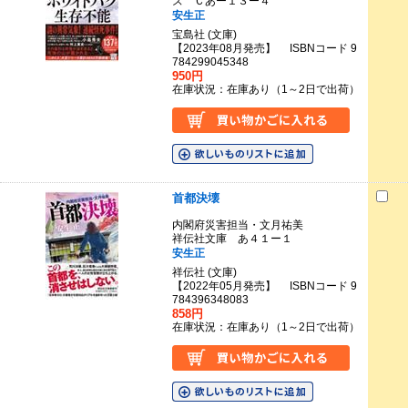
ズ Ｃあー１３ー４
安生正
宝島社 (文庫)
【2023年08月発売】 ISBNコード 9
784299045348
950円
在庫状況：在庫あり（1～2日で出荷）
首都決壊
内閣府災害担当・文月祐美
祥伝社文庫 あ４１ー１
安生正
祥伝社 (文庫)
【2022年05月発売】 ISBNコード 9
784396348083
858円
在庫状況：在庫あり（1～2日で出荷）