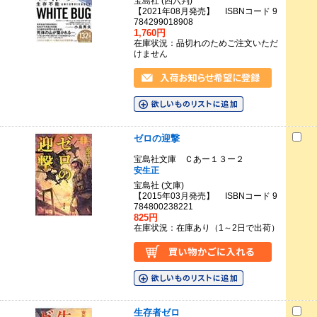
宝島社 (四六判)
【2021年08月発売】 ISBNコード 9
784299018908
1,760円
在庫状況：品切れのためご注文いただ
けません
ゼロの迎撃
宝島社文庫 Ｃあー１３ー２
安生正
宝島社 (文庫)
【2015年03月発売】 ISBNコード 9
784800238221
825円
在庫状況：在庫あり（1～2日で出荷）
生存者ゼロ