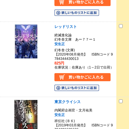
レッドリスト
絶滅進化論
幻冬舎文庫 あー７７ー１
安生正
幻冬舎 (文庫)
【2020年08月発売】 ISBNコード 9
784344430013
825円
在庫状況：在庫あり（1～2日で出荷）
東京クライシス
内閣府企画官・文月祐美
安生正
祥伝社 (Ｂ６)
【2019年03月発売】 ISBNコード 9