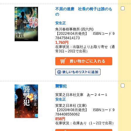
不屈の達磨 社長の椅子は誰のも
の
安生正
角川春樹事務所 (四六判)
【2022年04月発売】 ISBNコード 9
784758414173
1,760円
在庫状況：出版社よりお取り寄せ（通
常3日～20日で出荷）
襲撃犯
実業之日本社文庫 あー２４ー１
安生正
実業之日本社 (文庫)
【2020年08月発売】 ISBNコード 9
784408556062
858円
在庫状況：在庫あり（1～2日で出荷）