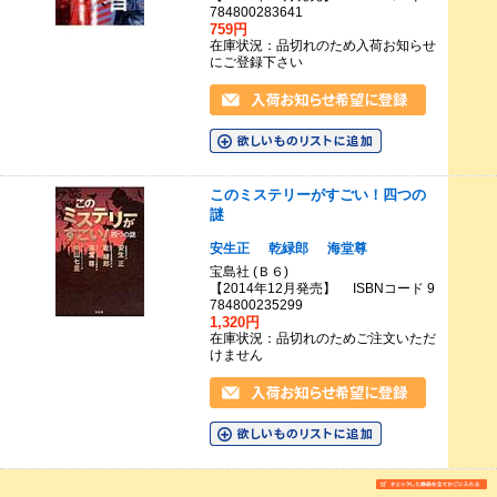
784800283641
759円
在庫状況：品切れのため入荷お知らせ
にご登録下さい
このミステリーがすごい！四つの
謎
安生正
乾緑郎
海堂尊
宝島社 (Ｂ６)
【2014年12月発売】 ISBNコード 9
784800235299
1,320円
在庫状況：品切れのためご注文いただ
けません