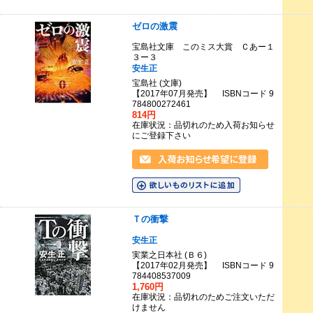
ゼロの激震
宝島社文庫 このミス大賞 Ｃあー１
３ー３
安生正
宝島社 (文庫)
【2017年07月発売】 ISBNコード 9
784800272461
814円
在庫状況：品切れのため入荷お知らせ
にご登録下さい
Ｔの衝撃
安生正
実業之日本社 (Ｂ６)
【2017年02月発売】 ISBNコード 9
784408537009
1,760円
在庫状況：品切れのためご注文いただ
けません