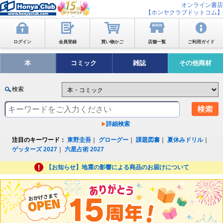
オンライン書店
【ホンヤクラブドットコム】
ログイン
会員登録
買い物かご
店舗一覧
ご利用ガイド
本
コミック
雑誌
その他商材
検索
詳細検索
注目のキーワード：
東野圭吾
｜
グローグー
｜
課題図書
｜
夏休みドリル
｜
ゲッターズ 2027
｜
六星占術 2027
【お知らせ】地震の影響による商品のお届けについて