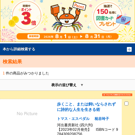
本から詳細検索する
検索結果
1
件の商品がみつかりました
表示の並び替え
歩くこと、または飼いならされず
に詩的な人生を生きる術
トマス・エスペダル
枇谷玲子
河出書房新社 (四六判)
【2023年02月発売】 ISBNコード 9
784309208756