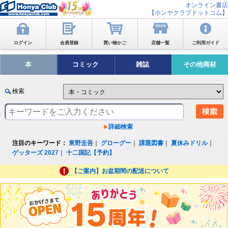
オンライン書店
【ホンヤクラブドットコム】
ログイン
会員登録
買い物かご
店舗一覧
ご利用ガイド
本
コミック
雑誌
その他商材
検索
詳細検索
注目のキーワード：
東野圭吾
｜
グローグー
｜
課題図書
｜
夏休みドリル
｜
ゲッターズ 2027
｜
十二国記【予約】
【ご案内】お盆期間の配送について