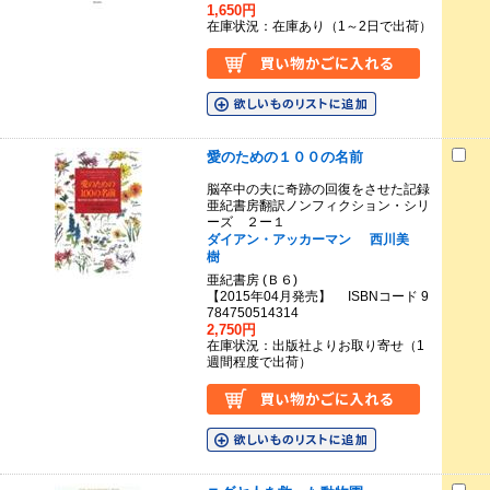
1,650円
在庫状況：在庫あり（1～2日で出荷）
愛のための１００の名前
脳卒中の夫に奇跡の回復をさせた記録
亜紀書房翻訳ノンフィクション・シリ
ーズ ２ー１
ダイアン・アッカーマン
西川美
樹
亜紀書房 (Ｂ６)
【2015年04月発売】 ISBNコード 9
784750514314
2,750円
在庫状況：出版社よりお取り寄せ（1
週間程度で出荷）