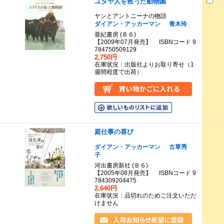
ユダヤ人を救った動物園
ヤンとアントニーナの物語
ダイアン・アッカーマン
青木玲
亜紀書房 (Ｂ６)
【2009年07月発売】 ISBNコード 9
784750509129
2,750円
在庫状況：出版社よりお取り寄せ（1
週間程度で出荷）
庭仕事の喜び
ダイアン・アッカーマン
古草秀
子
河出書房新社 (Ｂ６)
【2005年08月発売】 ISBNコード 9
784309204475
2,640円
在庫状況：品切れのためご注文いただ
けません