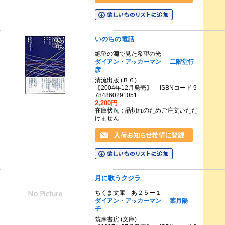
いのちの電話
絶望の淵で見た希望の光
ダイアン・アッカーマン
二階堂行
彦
清流出版 (Ｂ６)
【2004年12月発売】 ISBNコード 9
784860291051
2,200円
在庫状況：品切れのためご注文いただ
けません
月に歌うクジラ
ちくま文庫 あ２５ー１
ダイアン・アッカーマン
葉月陽
子
筑摩書房 (文庫)