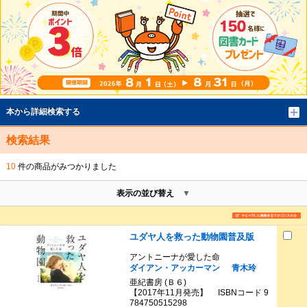
本から詳細検索する
検索結果
10
件の商品がみつかりました
表示の並び替え
ユダヤ人を救った動物園普及版
アントニーナが愛した命
ダイアン・アッカーマン
青木玲
亜紀書房 (Ｂ６)
【2017年11月発売】 ISBNコード 9
784750515298