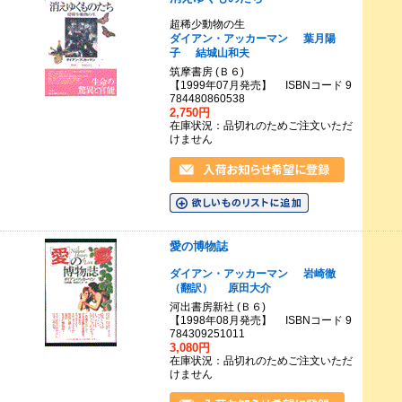
超稀少動物の生
ダイアン・アッカーマン
葉月陽
子
結城山和夫
筑摩書房 (Ｂ６)
【1999年07月発売】 ISBNコード 9
784480860538
2,750円
在庫状況：品切れのためご注文いただ
けません
愛の博物誌
ダイアン・アッカーマン
岩崎徹
（翻訳）
原田大介
河出書房新社 (Ｂ６)
【1998年08月発売】 ISBNコード 9
784309251011
3,080円
在庫状況：品切れのためご注文いただ
けません