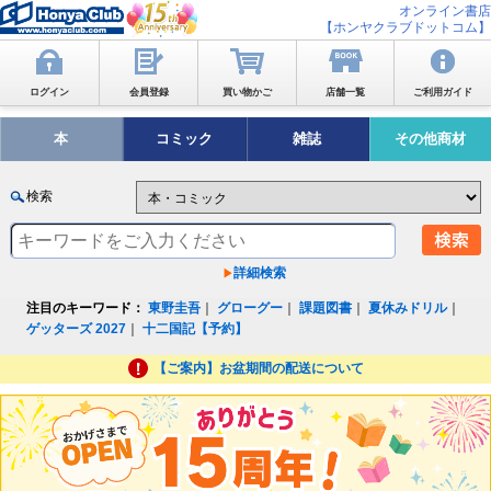
オンライン書店
【ホンヤクラブドットコム】
ログイン
会員登録
買い物かご
店舗一覧
ご利用ガイド
本
コミック
雑誌
その他商材
検索
詳細検索
注目のキーワード：
東野圭吾
｜
グローグー
｜
課題図書
｜
夏休みドリル
｜
ゲッターズ 2027
｜
十二国記【予約】
【ご案内】お盆期間の配送について