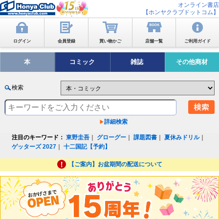
オンライン書店
【ホンヤクラブドットコム】
ログイン
会員登録
買い物かご
店舗一覧
ご利用ガイド
本
コミック
雑誌
その他商材
検索
詳細検索
注目のキーワード：
東野圭吾
｜
グローグー
｜
課題図書
｜
夏休みドリル
｜
ゲッターズ 2027
｜
十二国記【予約】
【ご案内】お盆期間の配送について