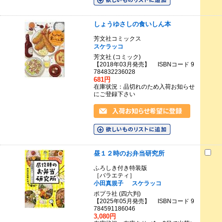
しょうゆさしの食いしん本
芳文社コミックス
スケラッコ
芳文社 (コミック)
【2018年03月発売】 ISBNコード 9
784832236028
681円
在庫状況：品切れのため入荷お知らせ
にご登録下さい
昼１２時のお弁当研究所
ふろしき付き特装版
［バラエティ］
小田真規子
スケラッコ
ポプラ社 (四六判)
【2025年05月発売】 ISBNコード 9
784591186046
3,080円