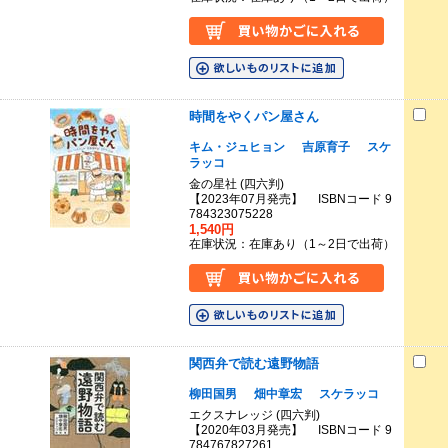
時間をやくパン屋さん
キム・ジュヒョン
吉原育子
スケ
ラッコ
金の星社 (四六判)
【2023年07月発売】 ISBNコード 9
784323075228
1,540円
在庫状況：在庫あり（1～2日で出荷）
関西弁で読む遠野物語
柳田国男
畑中章宏
スケラッコ
エクスナレッジ (四六判)
【2020年03月発売】 ISBNコード 9
784767827261