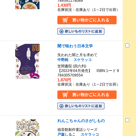
784591178089
1,430円
在庫状況：在庫あり（1～2日で出荷）
闇で味わう日本文学
失われた闇と月を求めて
中野純
スケラッコ
笠間書院 (四六判)
【2022年04月発売】 ISBNコード 9
784305709554
1,870円
在庫状況：在庫あり（1～2日で出荷）
れんこちゃんのさがしもの
福音館創作童話シリーズ
戸森しるこ
スケラッコ