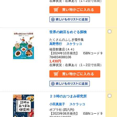
在庫状況：在庫あり（1～2日で出荷）
世界の納豆をめぐる探検
たくさんのふしぎ傑作集
高野秀行
スケラッコ
福音館書店 (Ａ４)
【2024年10月発売】 ISBNコード 9
784834088106
1,430円
在庫状況：在庫あり（1～2日で出荷）
２３時のおつまみ研究所
小田真規子
スケラッコ
ポプラ社 (四六判)
【2023年06月発売】 ISBNコード 9