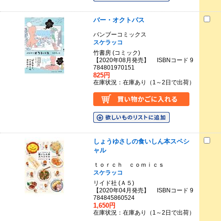
バー・オクトパス
バンブーコミックス
スケラッコ
竹書房 (コミック)
【2020年08月発売】 ISBNコード 9
784801970151
825円
在庫状況：在庫あり（1～2日で出荷）
しょうゆさしの食いしん本スペシ
ャル
ｔｏｒｃｈ ｃｏｍｉｃｓ
スケラッコ
リイド社 (Ａ５)
【2020年04月発売】 ISBNコード 9
784845860524
1,650円
在庫状況：在庫あり（1～2日で出荷）