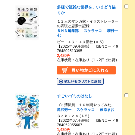
多様で複雑な世界を、いまどう描
くか
１２人のマンガ家・イラストレーター
の表現と思索の記録
ＢＮＮ編集部
スケラッコ
増村十
七
ビー・エヌ・エヌ新社 (Ａ５)
【2025年09月発売】 ISBNコード 9
784802513395
2,420円
在庫状況：在庫あり（1～2日で出荷）
すごいゴミのはなし
ゴミ清掃員、１０年間やってみた。
滝沢秀一
スケラッコ
萩原まお
Ｇａｋｋｅｎ (Ａ５)
【2022年07月発売】 ISBNコード 9
784052055607
1,430円
在庫状況：在庫あり（1～2日で出荷）