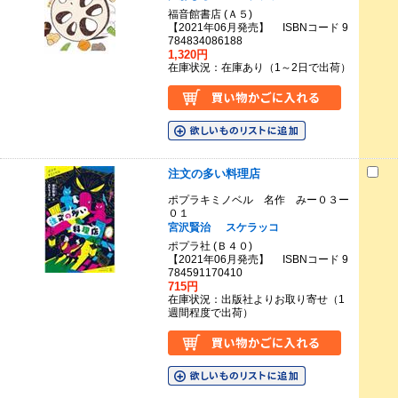
福音館書店 (Ａ５)
【2021年06月発売】 ISBNコード 9
784834086188
1,320円
在庫状況：在庫あり（1～2日で出荷）
注文の多い料理店
ポプラキミノベル 名作 みー０３ー
０１
宮沢賢治
スケラッコ
ポプラ社 (Ｂ４０)
【2021年06月発売】 ISBNコード 9
784591170410
715円
在庫状況：出版社よりお取り寄せ（1
週間程度で出荷）