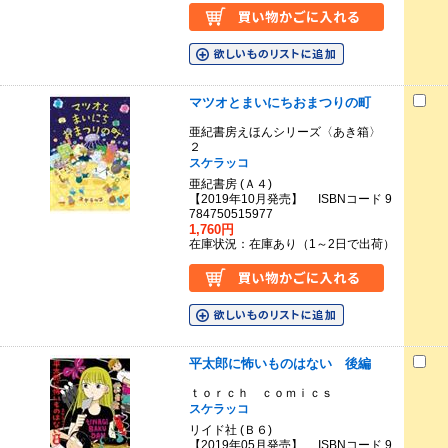
マツオとまいにちおまつりの町
亜紀書房えほんシリーズ〈あき箱〉
２
スケラッコ
亜紀書房 (Ａ４)
【2019年10月発売】 ISBNコード 9
784750515977
1,760円
在庫状況：在庫あり（1～2日で出荷）
平太郎に怖いものはない 後編
ｔｏｒｃｈ ｃｏｍｉｃｓ
スケラッコ
リイド社 (Ｂ６)
【2019年05月発売】 ISBNコード 9