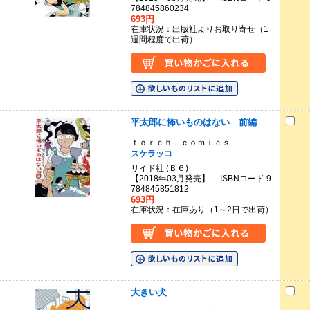
784845860234
693円
在庫状況：出版社よりお取り寄せ（1
週間程度で出荷）
平太郎に怖いものはない 前編
ｔｏｒｃｈ ｃｏｍｉｃｓ
スケラッコ
リイド社 (Ｂ６)
【2018年03月発売】 ISBNコード 9
784845851812
693円
在庫状況：在庫あり（1～2日で出荷）
大きい犬