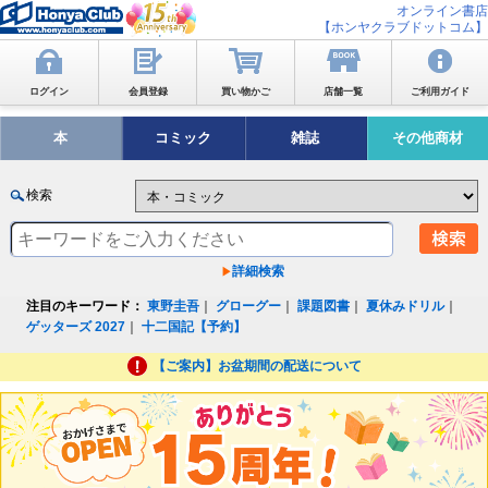
オンライン書店
【ホンヤクラブドットコム】
ログイン
会員登録
買い物かご
店舗一覧
ご利用ガイド
本
コミック
雑誌
その他商材
検索
詳細検索
注目のキーワード：
東野圭吾
｜
グローグー
｜
課題図書
｜
夏休みドリル
｜
ゲッターズ 2027
｜
十二国記【予約】
【ご案内】お盆期間の配送について