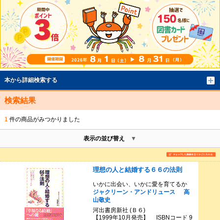
本から詳細検索する
検索結果
1
件の商品がみつかりました
表示の並び替え
理想の人と結婚する６６の法則
いかに出会い、いかに愛を育てるか
ジャクリーン・アンドリュース
高
山敬史
河出書房新社 (Ｂ６)
【1999年10月発売】 ISBNコード 9