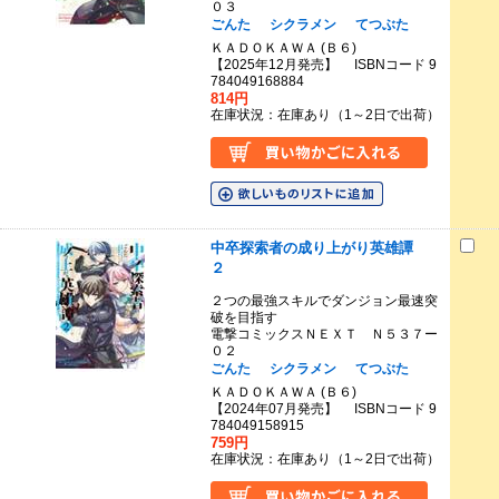
０３
ごんた
シクラメン
てつぶた
ＫＡＤＯＫＡＷＡ (Ｂ６)
【2025年12月発売】 ISBNコード 9
784049168884
814円
在庫状況：在庫あり（1～2日で出荷）
中卒探索者の成り上がり英雄譚
２
２つの最強スキルでダンジョン最速突
破を目指す
電撃コミックスＮＥＸＴ Ｎ５３７ー
０２
ごんた
シクラメン
てつぶた
ＫＡＤＯＫＡＷＡ (Ｂ６)
【2024年07月発売】 ISBNコード 9
784049158915
759円
在庫状況：在庫あり（1～2日で出荷）