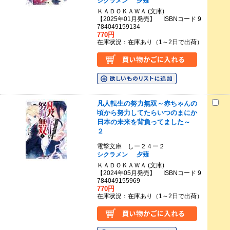
シクラメン
夕薙
ＫＡＤＯＫＡＷＡ (文庫)
【2025年01月発売】 ISBNコード 9
784049159134
770円
在庫状況：在庫あり（1～2日で出荷）
凡人転生の努力無双～赤ちゃんの
頃から努力してたらいつのまにか
日本の未来を背負ってました～
２
電撃文庫 しー２４ー２
シクラメン
夕薙
ＫＡＤＯＫＡＷＡ (文庫)
【2024年05月発売】 ISBNコード 9
784049155969
770円
在庫状況：在庫あり（1～2日で出荷）