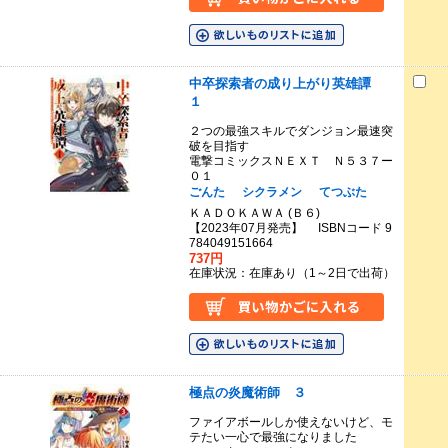
中卒探索者の成り上がり英雄譚
１
２つの最強スキルでダンジョン最速突
破を目指す
電撃コミックスＮＥＸＴ Ｎ５３７ー
０１
ごんた
シクラメン
てつぶた
ＫＡＤＯＫＡＷＡ (Ｂ６)
【2023年07月発売】 ISBNコード 9
784049151664
737円
在庫状況：在庫あり（1～2日で出荷）
極点の炎魔術師 ３
ファイアボールしか使えないけど、モ
テたい一心で最強になりました