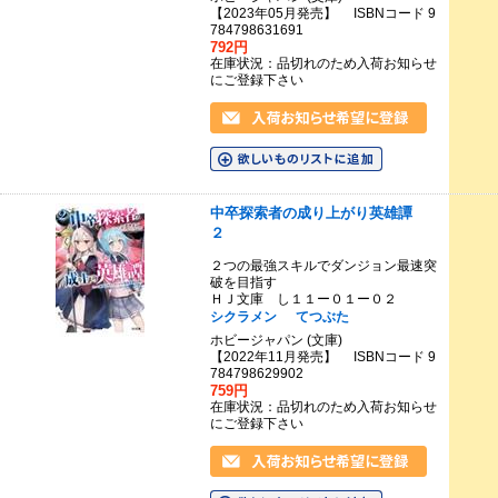
【2023年05月発売】 ISBNコード 9
784798631691
792円
在庫状況：品切れのため入荷お知らせ
にご登録下さい
中卒探索者の成り上がり英雄譚
２
２つの最強スキルでダンジョン最速突
破を目指す
ＨＪ文庫 し１１ー０１ー０２
シクラメン
てつぶた
ホビージャパン (文庫)
【2022年11月発売】 ISBNコード 9
784798629902
759円
在庫状況：品切れのため入荷お知らせ
にご登録下さい