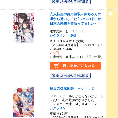
凡人転生の努力無双～赤ちゃんの
頃から努力してたらいつのまにか
日本の未来を背負ってました～
電撃文庫 しー２４ー１
シクラメン
夕薙
ＫＡＤＯＫＡＷＡ (文庫)
【2024年04月発売】 ISBNコード 9
784049153446
792円
在庫状況：在庫あり（1～2日で出荷）
極点の炎魔術師 ｖｏｌ．２
ファイアボールしか使えないけど、モ
テたい一心で最強になりました
モンスター文庫 Ｍし０４ー０２
シクラメン
双葉社 (文庫)
【2022年01月発売】 ISBNコード 9