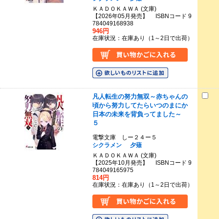
ＫＡＤＯＫＡＷＡ (文庫)
【2026年05月発売】 ISBNコード 9
784049168938
946円
在庫状況：在庫あり（1～2日で出荷）
凡人転生の努力無双～赤ちゃんの
頃から努力してたらいつのまにか
日本の未来を背負ってました～
５
電撃文庫 しー２４ー５
シクラメン
夕薙
ＫＡＤＯＫＡＷＡ (文庫)
【2025年10月発売】 ISBNコード 9
784049165975
814円
在庫状況：在庫あり（1～2日で出荷）