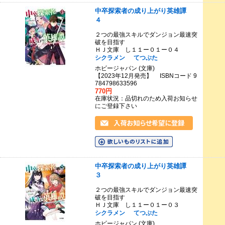
中卒探索者の成り上がり英雄譚
４
２つの最強スキルでダンジョン最速突
破を目指す
ＨＪ文庫 し１１ー０１ー０４
シクラメン
てつぶた
ホビージャパン (文庫)
【2023年12月発売】 ISBNコード 9
784798633596
770円
在庫状況：品切れのため入荷お知らせ
にご登録下さい
中卒探索者の成り上がり英雄譚
３
２つの最強スキルでダンジョン最速突
破を目指す
ＨＪ文庫 し１１ー０１ー０３
シクラメン
てつぶた
ホビージャパン (文庫)