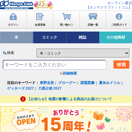
オンライン書店
【ホンヤクラブドットコム】
ログイン
会員登録
買い物かご
店舗一覧
ご利用ガイド
本
コミック
雑誌
その他商材
検索
詳細検索
注目のキーワード：
東野圭吾
｜
グローグー
｜
課題図書
｜
夏休みドリル
｜
ゲッターズ 2027
｜
六星占術 2027
【お知らせ】地震の影響による商品のお届けについて