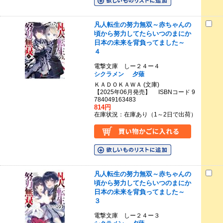
凡人転生の努力無双～赤ちゃんの
頃から努力してたらいつのまにか
日本の未来を背負ってました～
４
電撃文庫 しー２４ー４
シクラメン
夕薙
ＫＡＤＯＫＡＷＡ (文庫)
【2025年06月発売】 ISBNコード 9
784049163483
814円
在庫状況：在庫あり（1～2日で出荷）
凡人転生の努力無双～赤ちゃんの
頃から努力してたらいつのまにか
日本の未来を背負ってました～
３
電撃文庫 しー２４ー３