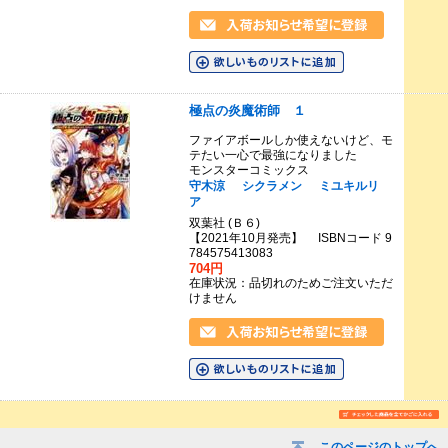
極点の炎魔術師 １
ファイアボールしか使えないけど、モ
テたい一心で最強になりました
モンスターコミックス
守木涼
シクラメン
ミユキルリ
ア
双葉社 (Ｂ６)
【2021年10月発売】 ISBNコード 9
784575413083
704円
在庫状況：品切れのためご注文いただ
けません
このページのトップへ