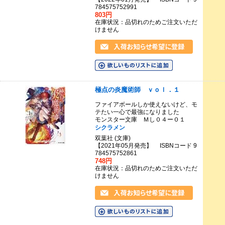
784575752991
803円
在庫状況：品切れのためご注文いただ
けません
極点の炎魔術師 ｖｏｌ．１
ファイアボールしか使えないけど、モ
テたい一心で最強になりました
モンスター文庫 Ｍし０４ー０１
シクラメン
双葉社 (文庫)
【2021年05月発売】 ISBNコード 9
784575752861
748円
在庫状況：品切れのためご注文いただ
けません