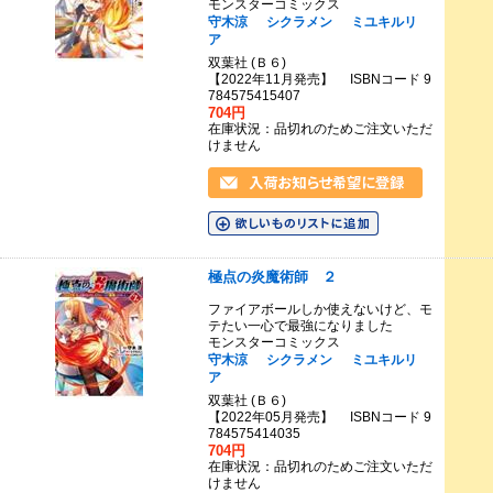
モンスターコミックス
守木涼
シクラメン
ミユキルリ
ア
双葉社 (Ｂ６)
【2022年11月発売】 ISBNコード 9
784575415407
704円
在庫状況：品切れのためご注文いただ
けません
極点の炎魔術師 ２
ファイアボールしか使えないけど、モ
テたい一心で最強になりました
モンスターコミックス
守木涼
シクラメン
ミユキルリ
ア
双葉社 (Ｂ６)
【2022年05月発売】 ISBNコード 9
784575414035
704円
在庫状況：品切れのためご注文いただ
けません