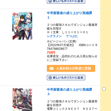
中卒探索者の成り上がり英雄譚
１
２つの最強スキルでダンジョン最速突
破を目指す
ＨＪ文庫 し１１ー０１ー０１
シクラメン
てつぶた
ホビージャパン (文庫)
【2022年07月発売】 ISBNコード 9
784798628677
759円
在庫状況：品切れのため入荷お知らせ
にご登録下さい
中卒探索者の成り上がり英雄譚
３
２つの最強スキルでダンジョン最速突
破を目指す
電撃コミックスＮＥＸＴ Ｎ５３７ー