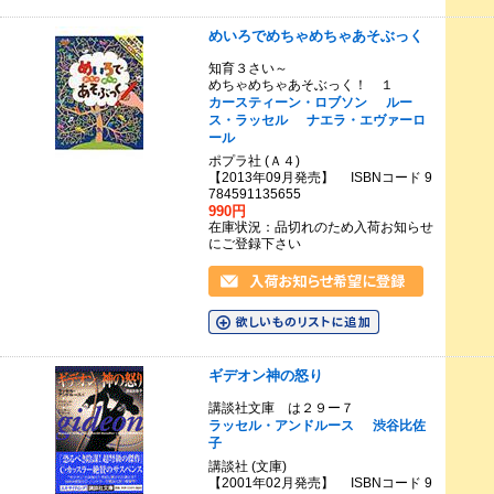
めいろでめちゃめちゃあそぶっく
知育３さい～
めちゃめちゃあそぶっく！ １
カースティーン・ロブソン
ルー
ス・ラッセル
ナエラ・エヴァーロ
ール
ポプラ社 (Ａ４)
【2013年09月発売】 ISBNコード 9
784591135655
990円
在庫状況：品切れのため入荷お知らせ
にご登録下さい
ギデオン神の怒り
講談社文庫 は２９ー７
ラッセル・アンドルース
渋谷比佐
子
講談社 (文庫)
【2001年02月発売】 ISBNコード 9