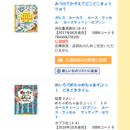
みつけてかぞえてどこどこきょう
りゅう
ガレス・ルーカス
ルース・ラッセ
ル
カースティーン・ロブソン
河出書房新社 (Ｂ４)
【2017年06月発売】 ISBNコード 9
784309278100
1,320円
在庫状況：品切れのためご注文いただ
けません
めいろでめちゃめちゃあそぶっ
く どきどきタイム
知育３さい～
めちゃめちゃあそぶっく！ １０
カースティーン・ロブソン
ルー
ス・ラッセル
マッティア・セラ
ト
ポプラ社 (Ａ４)
【2016年10月発売】 ISBNコード 9