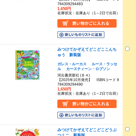
784309294483
1,650円
在庫状況：在庫あり（1～2日で出荷）
みつけてかぞえてどこどここんち
ゅう 新装版
ガレス・ルーカス
ルース・ラッセ
ル
カースティーン・ロブソン
河出書房新社 (Ｂ４)
【2025年10月発売】 ISBNコード 9
784309294490
1,650円
在庫状況：在庫あり（1～2日で出荷）
みつけてかぞえてどこどこどうぶ
つミニ 新装版