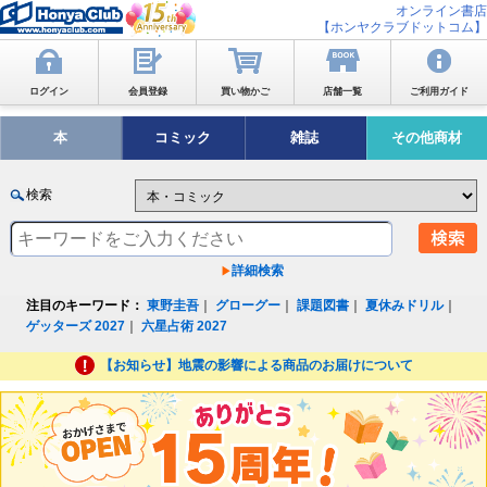
オンライン書店
【ホンヤクラブドットコム】
ログイン
会員登録
買い物かご
店舗一覧
ご利用ガイド
本
コミック
雑誌
その他商材
検索
詳細検索
注目のキーワード：
東野圭吾
｜
グローグー
｜
課題図書
｜
夏休みドリル
｜
ゲッターズ 2027
｜
六星占術 2027
【お知らせ】地震の影響による商品のお届けについて