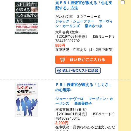
元ＦＢＩ捜査官が教える「心を支
配する」方法
だいわ文庫 ３９７ー１ーＧ
ジャック・シェーファー
マーヴィ
ン・カーリンズ
栗木さつき
大和書房 (文庫)
【2019年09月発売】 ISBNコード 9
784479307792
880円
在庫状況：在庫あり（1～2日で出荷）
ＦＢＩ捜査官が教える「しぐさ」
の心理学
ジョー・ナヴァロ
マーヴィン・カ
ーリンズ
西田美緒子
河出書房新社 (Ｂ６)
【2010年01月発売】 ISBNコード 9
784309245041
2,200円
在庫状況：品切れのためご注文いただ