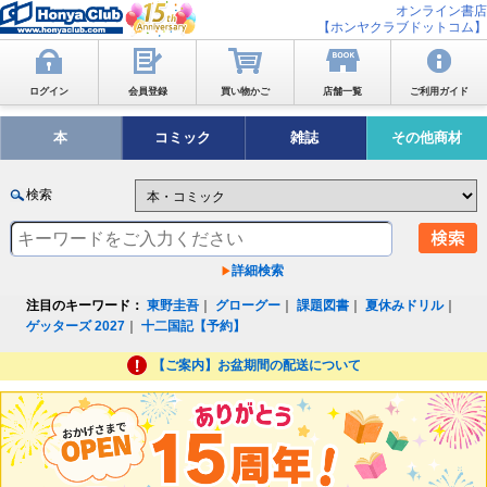
オンライン書店
【ホンヤクラブドットコム】
ログイン
会員登録
買い物かご
店舗一覧
ご利用ガイド
本
コミック
雑誌
その他商材
検索
詳細検索
注目のキーワード：
東野圭吾
｜
グローグー
｜
課題図書
｜
夏休みドリル
｜
ゲッターズ 2027
｜
十二国記【予約】
【ご案内】お盆期間の配送について