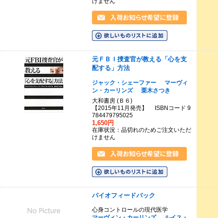
けません
元ＦＢＩ捜査官が教える「心を支
配する」方法
ジャック・シェーファー
マーヴィ
ン・カーリンズ
栗木さつき
大和書房 (Ｂ６)
【2015年11月発売】 ISBNコード 9
784479795025
1,650円
在庫状況：品切れのためご注文いただ
けません
バイオフィードバック
心身コントロールの現代医学
マーヴィン・カーリンズ
ルイス・