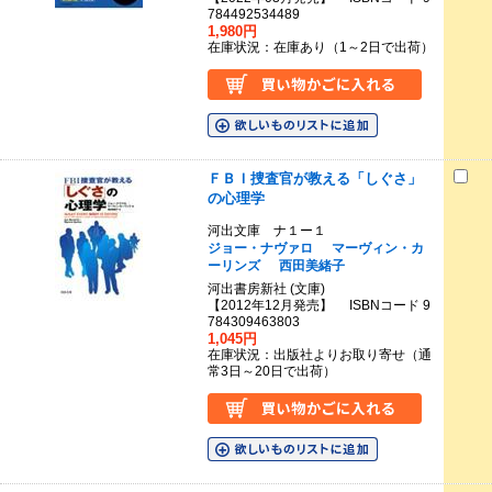
784492534489
1,980円
在庫状況：在庫あり（1～2日で出荷）
ＦＢＩ捜査官が教える「しぐさ」
の心理学
河出文庫 ナ１ー１
ジョー・ナヴァロ
マーヴィン・カ
ーリンズ
西田美緒子
河出書房新社 (文庫)
【2012年12月発売】 ISBNコード 9
784309463803
1,045円
在庫状況：出版社よりお取り寄せ（通
常3日～20日で出荷）