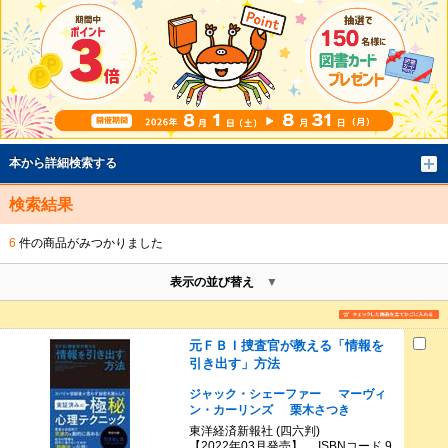
本から詳細検索する
検索結果
6
件の商品がみつかりました
表示の並び替え
元ＦＢＩ捜査官が教える「情報を
引き出す」方法
ジャック・シェーファー
マーヴィ
ン・カーリンズ
栗木さつき
東洋経済新報社 (四六判)
【2022年03月発売】 ISBNコード 9