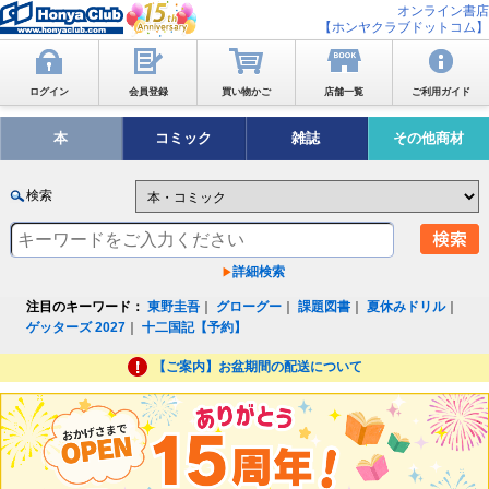
オンライン書店
【ホンヤクラブドットコム】
ログイン
会員登録
買い物かご
店舗一覧
ご利用ガイド
本
コミック
雑誌
その他商材
検索
詳細検索
注目のキーワード：
東野圭吾
｜
グローグー
｜
課題図書
｜
夏休みドリル
｜
ゲッターズ 2027
｜
十二国記【予約】
【ご案内】お盆期間の配送について