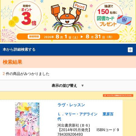
本から詳細検索する
検索結果
2
件の商品がみつかりました
表示の並び替え
ラヴ・レッスン
Ｌ．マリー・アデライン
栗原百
代
河出書房新社 (Ｂ６)
【2014年05月発売】 ISBNコード 9
784309206493