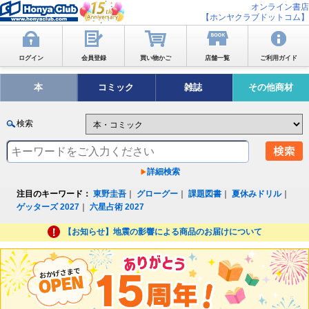
オンライン書店
【ホンヤクラブドットコム】
ログイン
会員登録
買い物かご
店舗一覧
ご利用ガイド
本
コミック
雑誌
その他商材
検索
詳細検索
注目のキーワード：
東野圭吾
｜
グローグー
｜
課題図書
｜
夏休みドリル
｜
ゲッターズ 2027
｜
六星占術 2027
【お知らせ】地震の影響による商品のお届けについて