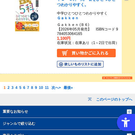
つわかりやすく。
中学ひとつひとつわかりやすく
Ｇａｋｋｅｎ
Ｇａｋｋｅｎ (Ｂ６)
【2026年05月発売】 ISBNコード 9
784053064165
1,100円
在庫状況：在庫あり（1～2日で出荷）
1
2
3
4
5
6
7
8
9
10
11
次へ>
最後»
このページのトップへ
重要なお知らせ
ジャンルで絞り込む