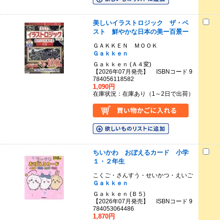
美しいイラストロジック ザ・ベ
スト 鮮やかな日本の美ー百景ー
ＧＡＫＫＥＮ ＭＯＯＫ
Ｇａｋｋｅｎ
Ｇａｋｋｅｎ (Ａ４変)
【2026年07月発売】 ISBNコード 9
784056118582
1,090円
在庫状況：在庫あり（1～2日で出荷）
ちいかわ おぼえるカード 小学
１・２年生
こくご・さんすう・せいかつ・えいご
Ｇａｋｋｅｎ
Ｇａｋｋｅｎ (Ｂ５)
【2026年07月発売】 ISBNコード 9
784053064486
1,870円