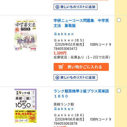
学研ニューコース問題集 中学英
文法 新装版
Ｇａｋｋｅｎ
Ｇａｋｋｅｎ (Ｂ５)
【2026年02月発売】 ISBNコード 9
784053063472
1,320円
在庫状況：在庫あり（1～2日で出荷）
ランク順英検準２級プラス英単語
１６５０
英検ランク順
Ｇａｋｋｅｎ
Ｇａｋｋｅｎ (Ｂ６)
【2026年06月発売】 ISBNコード 9
784053063878