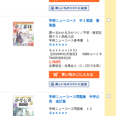
学研ニューコース 中１英語 新
装版
調べるわかる力がつく／予習・復習定
期テスト高校入試
学研ニューコース参考書 １
Ｇａｋｋｅｎ
Ｇａｋｋｅｎ (Ａ５)
【2026年02月発売】 ISBNコード 9
784053063229
1,760円
在庫状況：在庫あり（1～2日で出荷）
学研ニューコース問題集 中学公
民 改訂版
学研ニューコース問題集 １２
Ｇａｋｋｅｎ