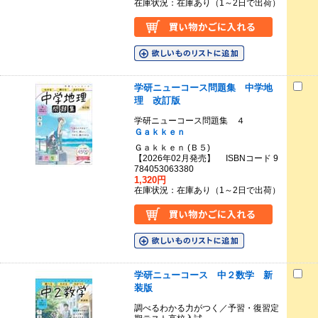
在庫状況：在庫あり（1～2日で出荷）
学研ニューコース問題集 中学地
理 改訂版
学研ニューコース問題集 ４
Ｇａｋｋｅｎ
Ｇａｋｋｅｎ (Ｂ５)
【2026年02月発売】 ISBNコード 9
784053063380
1,320円
在庫状況：在庫あり（1～2日で出荷）
学研ニューコース 中２数学 新
装版
調べるわかる力がつく／予習・復習定