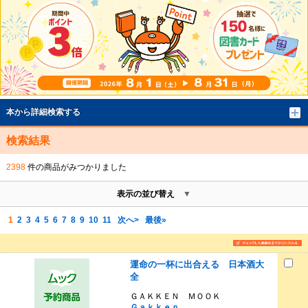
本から詳細検索する
検索結果
2398
件の商品がみつかりました
表示の並び替え
1
2
3
4
5
6
7
8
9
10
11
次へ>
最後»
運命の一杯に出合える 日本酒大
全
ＧＡＫＫＥＮ ＭＯＯＫ
Ｇａｋｋｅｎ