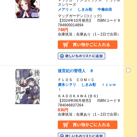
スシリーズ
メアリィ
しきみ彰
中條由良
マッグガーデン (コミック)
【2024年10月発売】 ISBNコード 9
784800014894
748円
在庫状況：在庫あり（1～2日で出荷）
後宮妃の管理人 ８
ＦＬＯＳ ＣＯＭＩＣ
廣本シヲリ
しきみ彰
Ｉｚｕｍ
ｉ
ＫＡＤＯＫＡＷＡ (Ｂ６)
【2024年08月発売】 ISBNコード 9
784046837264
836円
在庫状況：在庫あり（1～2日で出荷）