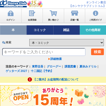
オンライン書店
【ホンヤクラブドットコム】
ログイン
会員登録
買い物かご
店舗一覧
ご利用ガイド
本
コミック
雑誌
その他商材
検索
詳細検索
注目のキーワード：
東野圭吾
｜
グローグー
｜
課題図書
｜
夏休みドリル
｜
ゲッターズ 2027
｜
十二国記【予約】
【ご案内】お盆期間の配送について