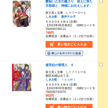
髪結い乙女の嫁入り 迎えに来た
旦那様と、神様にお仕えします。
富士見Ｌ文庫 しー７ー２ー１
しきみ彰
新井テル子
ＫＡＤＯＫＡＷＡ (文庫)
【2023年06月発売】 ISBNコード 9
784040749112
748円
在庫状況：在庫あり（1～2日で出荷）
後宮妃の管理人 ６
富士見Ｌ文庫 しー７ー１ー６
寵臣夫婦は企てる
しきみ彰
Ｉｚｕｍｉ
ＫＡＤＯＫＡＷＡ (文庫)
【2022年03月発売】 ISBNコード 9
784040743370
902円
在庫状況：在庫あり（1～2日で出荷）