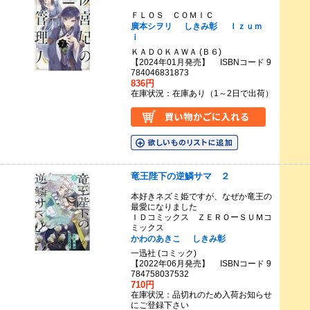
ＦＬＯＳ ＣＯＭＩＣ
廣本シヲリ
しきみ彰
Ｉｚｕｍ
ｉ
ＫＡＤＯＫＡＷＡ (Ｂ６)
【2024年01月発売】 ISBNコード 9
784046831873
836円
在庫状況：在庫あり（1～2日で出荷）
竜王陛下の逆鱗サマ ２
本好きネズミ姫ですが、なぜか竜王の
最愛になりました
ＩＤコミックス ＺＥＲＯーＳＵＭコ
ミックス
かわのあきこ
しきみ彰
一迅社 (コミック)
【2022年06月発売】 ISBNコード 9
784758037532
710円
在庫状況：品切れのため入荷お知らせ
にご登録下さい