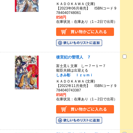
ＫＡＤＯＫＡＷＡ (文庫)
【2023年06月発売】 ISBNコード 9
784040748061
858円
在庫状況：在庫あり（1～2日で出荷）
後宮妃の管理人 ７
富士見Ｌ文庫 しー７ー１ー７
寵臣夫婦は出迎える
しきみ彰
Ｉｚｕｍｉ
ＫＡＤＯＫＡＷＡ (文庫)
【2022年11月発売】 ISBNコード 9
784040743387
858円
在庫状況：在庫あり（1～2日で出荷）