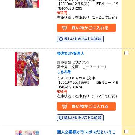
【2019年12月発売】 ISBNコード 9
784040734293
902円
在庫状況：在庫あり（1～2日で出荷）
後宮妃の管理人
寵臣夫婦は試される
富士見Ｌ文庫 しー７ー１ー１
しきみ彰
ＫＡＤＯＫＡＷＡ (文庫)
【2019年05月発売】 ISBNコード 9
784040731674
924円
在庫状況：在庫あり（1～2日で出荷）
聖人公爵様がラスボスだというこ