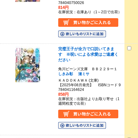
784040750026
814円
在庫状況：在庫あり（1～2日で出荷）
完璧王子が全力で口説いてきま
す ※呪いによる求愛はご遠慮く
ださい
角川ビーンズ文庫 ＢＢ２２９ー１
しきみ彰
漣ミサ
ＫＡＤＯＫＡＷＡ (文庫)
【2025年08月発売】 ISBNコード 9
784041164624
858円
在庫状況：出版社よりお取り寄せ（1
週間程度で出荷）