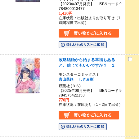
【2023年07月発売】 ISBNコード 9
784800013477
1,430円
在庫状況：出版社よりお取り寄せ（1
週間程度で出荷）
政略結婚から始まる幸福もある
と、信じてもいいですか？ １
モンスターコミックスｆ
真山菜緒
しきみ彰
双葉社 (Ｂ６)
【2025年08月発売】 ISBNコード 9
784575422153
770円
在庫状況：在庫あり（1～2日で出荷）