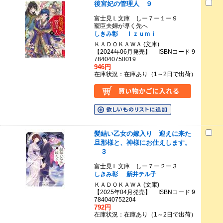
後宮妃の管理人 ９
富士見Ｌ文庫 しー７ー１ー９
寵臣夫婦が導く先へ
しきみ彰
Ｉｚｕｍｉ
ＫＡＤＯＫＡＷＡ (文庫)
【2024年06月発売】 ISBNコード 9
784040750019
946円
在庫状況：在庫あり（1～2日で出荷）
髪結い乙女の嫁入り 迎えに来た
旦那様と、神様にお仕えします。
３
富士見Ｌ文庫 しー７ー２ー３
しきみ彰
新井テル子
ＫＡＤＯＫＡＷＡ (文庫)
【2025年04月発売】 ISBNコード 9
784040752204
792円
在庫状況：在庫あり（1～2日で出荷）