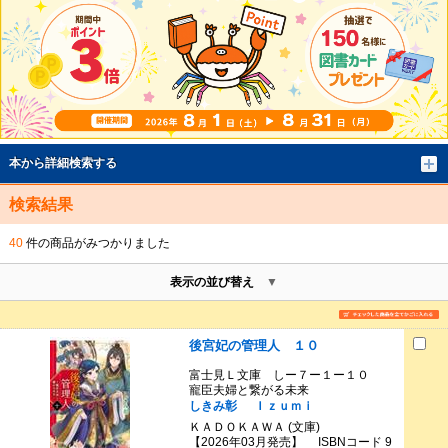
本から詳細検索する
検索結果
40
件の商品がみつかりました
表示の並び替え
後宮妃の管理人 １０
富士見Ｌ文庫 しー７ー１ー１０
寵臣夫婦と繋がる未来
しきみ彰
Ｉｚｕｍｉ
ＫＡＤＯＫＡＷＡ (文庫)
【2026年03月発売】 ISBNコード 9