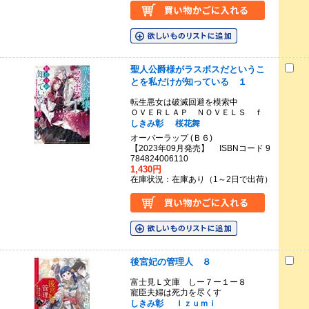
聖人公爵様がラスボスだというこ
とを私だけが知っている １
転生悪女は破滅回避を模索中
ＯＶＥＲＬＡＰ ＮＯＶＥＬＳ ｆ
しきみ彰
桜花舞
オーバーラップ (Ｂ６)
【2023年09月発売】 ISBNコード 9
784824006110
1,430円
在庫状況：在庫あり（1～2日で出荷）
後宮妃の管理人 ８
富士見Ｌ文庫 しー７ー１ー８
寵臣夫婦は死力を尽くす
しきみ彰
Ｉｚｕｍｉ