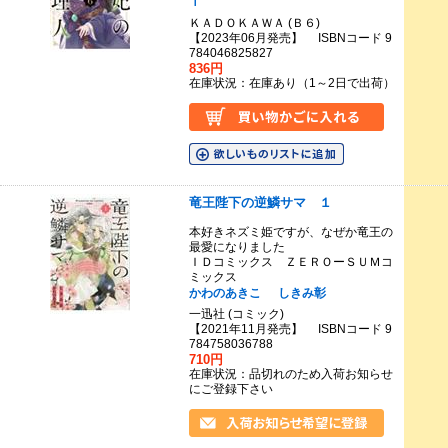
ｉ
ＫＡＤＯＫＡＷＡ (Ｂ６)
【2023年06月発売】 ISBNコード 9
784046825827
836円
在庫状況：在庫あり（1～2日で出荷）
竜王陛下の逆鱗サマ １
本好きネズミ姫ですが、なぜか竜王の
最愛になりました
ＩＤコミックス ＺＥＲＯーＳＵＭコ
ミックス
かわのあきこ
しきみ彰
一迅社 (コミック)
【2021年11月発売】 ISBNコード 9
784758036788
710円
在庫状況：品切れのため入荷お知らせ
にご登録下さい