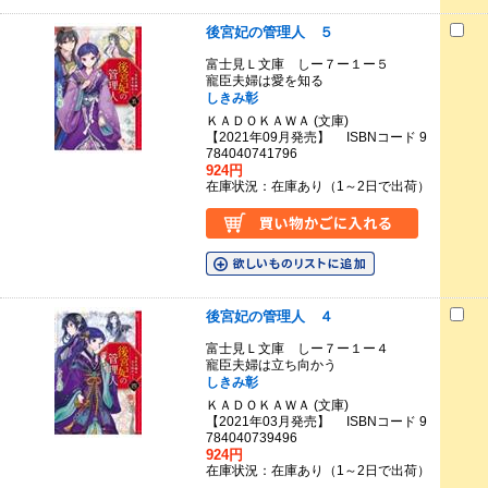
後宮妃の管理人 ５
富士見Ｌ文庫 しー７ー１ー５
寵臣夫婦は愛を知る
しきみ彰
ＫＡＤＯＫＡＷＡ (文庫)
【2021年09月発売】 ISBNコード 9
784040741796
924円
在庫状況：在庫あり（1～2日で出荷）
後宮妃の管理人 ４
富士見Ｌ文庫 しー７ー１ー４
寵臣夫婦は立ち向かう
しきみ彰
ＫＡＤＯＫＡＷＡ (文庫)
【2021年03月発売】 ISBNコード 9
784040739496
924円
在庫状況：在庫あり（1～2日で出荷）