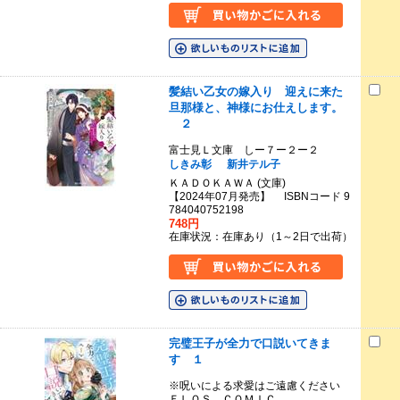
髪結い乙女の嫁入り 迎えに来た
旦那様と、神様にお仕えします。
２
富士見Ｌ文庫 しー７ー２ー２
しきみ彰
新井テル子
ＫＡＤＯＫＡＷＡ (文庫)
【2024年07月発売】 ISBNコード 9
784040752198
748円
在庫状況：在庫あり（1～2日で出荷）
完璧王子が全力で口説いてきま
す １
※呪いによる求愛はご遠慮ください
ＦＬＯＳ ＣＯＭＩＣ