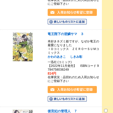
在庫状況：品切れのため入荷お知らせ
にご登録下さい
竜王陛下の逆鱗サマ ３
本好きネズミ姫ですが、なぜか竜王の
最愛になりました
ＩＤコミックス ＺＥＲＯーＳＵＭコ
ミックス
かわのあきこ
しきみ彰
一迅社 (コミック)
【2022年11月発売】 ISBNコード 9
784758038249
814円
在庫状況：品切れのため入荷お知らせ
にご登録下さい
後宮妃の管理人 ７