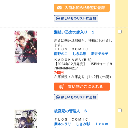
髪結い乙女の嫁入り １
迎えに来た旦那様と、神様にお仕えし
ます。
ＦＬＯＳ ＣＯＭＩＣ
南野のこ
しきみ彰
新井テル子
ＫＡＤＯＫＡＷＡ (Ｂ６)
【2024年12月発売】 ISBNコード 9
784046844217
748円
在庫状況：在庫あり（1～2日で出荷）
後宮妃の管理人 ６
ＦＬＯＳ ＣＯＭＩＣ
廣本シヲリ
しきみ彰
Ｉｚｕｍ