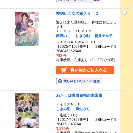
髪結い乙女の嫁入り ２
迎えに来た旦那様と、神様にお仕えし
ます。
ＦＬＯＳ ＣＯＭＩＣ
南野のこ
しきみ彰
新井テル子
ＫＡＤＯＫＡＷＡ (Ｂ６)
【2025年10月発売】 ISBNコード 9
784046852540
792円
在庫状況：在庫あり（1～2日で出荷）
わたしは吸血鬼様の非常食
アイリスＮＥＯ
しきみ彰
麻先みち
一迅社 (Ｂ６)
【2017年08月発売】 ISBNコード 9
784758049764
1,320円