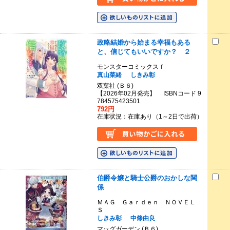
政略結婚から始まる幸福もある
と、信じてもいいですか？ ２
モンスターコミックスｆ
真山菜緒
しきみ彰
双葉社 (Ｂ６)
【2026年02月発売】 ISBNコード 9
784575423501
792円
在庫状況：在庫あり（1～2日で出荷）
伯爵令嬢と騎士公爵のおかしな関
係
ＭＡＧ Ｇａｒｄｅｎ ＮＯＶＥＬ
Ｓ
しきみ彰
中條由良
マッグガーデン (Ｂ６)