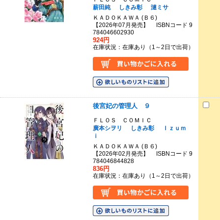
薪田純
しきみ彰
漣ミサ
ＫＡＤＯＫＡＷＡ (Ｂ６)
【2026年07月発売】 ISBNコード 9
784046602930
924円
在庫状況：在庫あり（1～2日で出荷）
後宮妃の管理人 ９
ＦＬＯＳ ＣＯＭＩＣ
廣本シヲリ
しきみ彰
Ｉｚｕｍ
ｉ
ＫＡＤＯＫＡＷＡ (Ｂ６)
【2026年02月発売】 ISBNコード 9
784046844828
836円
在庫状況：在庫あり（1～2日で出荷）