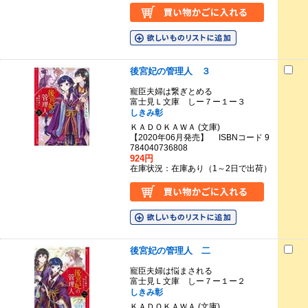
後宮妃の管理人 ３
寵臣夫婦は繋ぎとめる
富士見Ｌ文庫 しー７ー１ー３
しきみ彰
ＫＡＤＯＫＡＷＡ (文庫)
【2020年06月発売】 ISBNコード 9
784040736808
924円
在庫状況：在庫あり（1～2日で出荷）
後宮妃の管理人 二
寵臣夫婦は悩まされる
富士見Ｌ文庫 しー７ー１ー２
しきみ彰
ＫＡＤＯＫＡＷＡ (文庫)