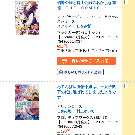
伯爵令嬢と騎士公爵のおかしな関
係 ＴＨＥ ＣＯＭＩＣ １
マッグガーデンコミックス アヴァル
スシリーズ
メアリィ
しきみ彰
マッグガーデン (コミック)
【2024年03月発売】 ISBNコード 9
784800014337
693円
在庫状況：在庫あり（1～2日で出荷）
おてんば辺境伯令嬢は、王太子殿
下の妃に選ばれてしまったようで
す
アリアンローズ
しきみ彰
村上ゆいち
フロンティアワークス (四六判)
【2019年08月発売】 ISBNコード 9
784866572543
1,320円