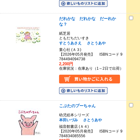
だれかな だれかな だーれか
な？
紙芝居
ともだちだいすき
すとうあさえ
さとうあや
童心社 (Ａ３)
【2026年05月発売】 ISBNコード 9
784494094738
2,200円
在庫状況：在庫あり（1～2日で出荷）
こぶたのプーちゃん
幼児絵本シリーズ
本田いづみ
さとうあや
福音館書店 (Ａ４)
【2020年05月発売】 ISBNコード 9
784834085556