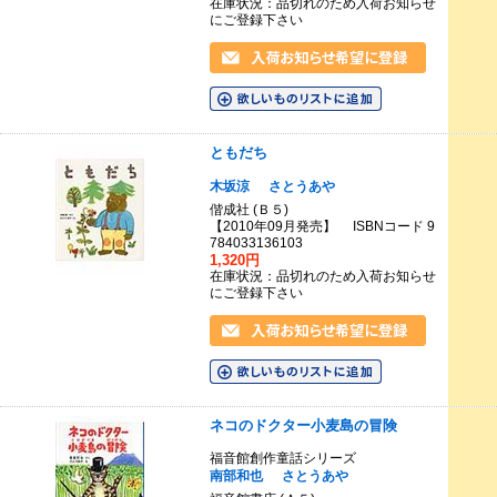
在庫状況：品切れのため入荷お知らせ
にご登録下さい
ともだち
木坂涼
さとうあや
偕成社 (Ｂ５)
【2010年09月発売】 ISBNコード 9
784033136103
1,320円
在庫状況：品切れのため入荷お知らせ
にご登録下さい
ネコのドクター小麦島の冒険
福音館創作童話シリーズ
南部和也
さとうあや