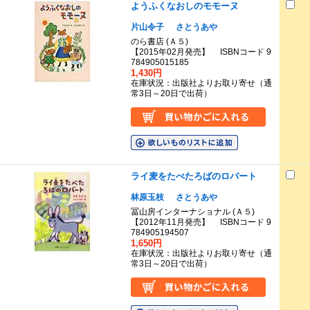
ようふくなおしのモモーヌ
片山令子
さとうあや
のら書店 (Ａ５)
【2015年02月発売】 ISBNコード 9
784905015185
1,430円
在庫状況：出版社よりお取り寄せ（通
常3日～20日で出荷）
ライ麦をたべたろばのロバート
林原玉枝
さとうあや
冨山房インターナショナル (Ａ５)
【2012年11月発売】 ISBNコード 9
784905194507
1,650円
在庫状況：出版社よりお取り寄せ（通
常3日～20日で出荷）