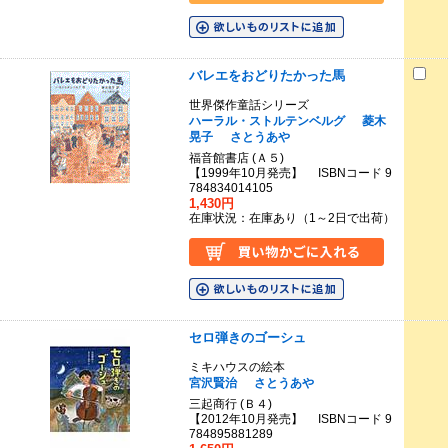
バレエをおどりたかった馬
世界傑作童話シリーズ
ハーラル・ストルテンベルグ
菱木
晃子
さとうあや
福音館書店 (Ａ５)
【1999年10月発売】 ISBNコード 9
784834014105
1,430円
在庫状況：在庫あり（1～2日で出荷）
セロ弾きのゴーシュ
ミキハウスの絵本
宮沢賢治
さとうあや
三起商行 (Ｂ４)
【2012年10月発売】 ISBNコード 9
784895881289