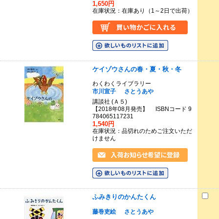
1,650円
在庫状況：在庫あり（1～2日で出荷）
ケイゾウさんの春・夏・秋・冬
わくわくライブラリー
市川宣子
さとうあや
講談社 (Ａ５)
【2018年08月発売】 ISBNコード 9
784065117231
1,540円
在庫状況：品切れのためご注文いただ
けません
ふみきりのかんたくん
藤巻吏絵
さとうあや