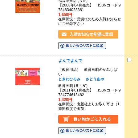
福音館書店 (Ａ５)
【2008年04月発売】 ISBNコード 9
784834023381
1,650円
在庫状況：品切れのため入荷お知らせ
にご登録下さい
よんでよんで
［教育用品］ 教育画劇のかみしば
い
ときわひろみ
さとうあや
教育画劇 (Ｂ４変)
【2011年01月発売】 ISBNコード 9
784774613482
1,320円
在庫状況：出版社よりお取り寄せ（1
週間程度で出荷）