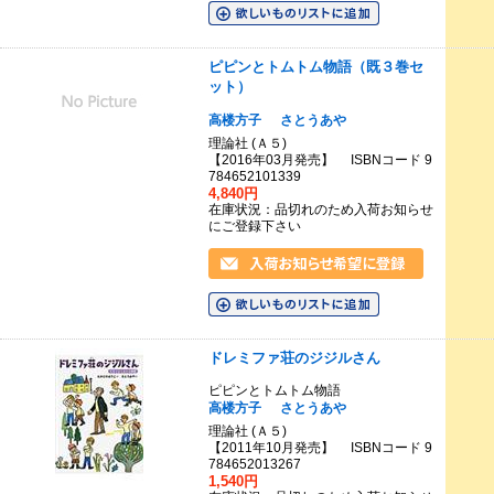
ピピンとトムトム物語（既３巻セ
ット）
高楼方子
さとうあや
理論社 (Ａ５)
【2016年03月発売】 ISBNコード 9
784652101339
4,840円
在庫状況：品切れのため入荷お知らせ
にご登録下さい
ドレミファ荘のジジルさん
ピピンとトムトム物語
高楼方子
さとうあや
理論社 (Ａ５)
【2011年10月発売】 ISBNコード 9
784652013267
1,540円