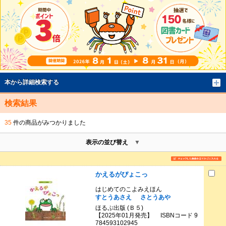
本から詳細検索する
検索結果
35
件の商品がみつかりました
表示の並び替え
かえるがぴょこっ
はじめてのこよみえほん
すとうあさえ
さとうあや
ほるぷ出版 (Ｂ５)
【2025年01月発売】 ISBNコード 9
784593102945