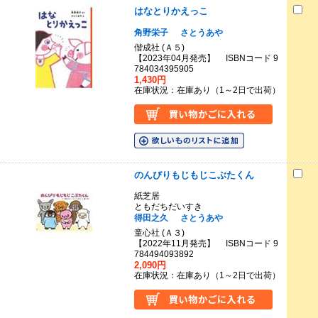
はなとりかえっこ
角野栄子
さとうあや
偕成社 (Ａ５)
【2023年04月発売】 ISBNコード 9
784034395905
1,430円
在庫状況：在庫あり（1～2日で出荷）
のんびりもじもじこぶたくん
紙芝居
ともだちだいすき
得田之久
さとうあや
童心社 (Ａ３)
【2022年11月発売】 ISBNコード 9
784494093892
2,090円
在庫状況：在庫あり（1～2日で出荷）