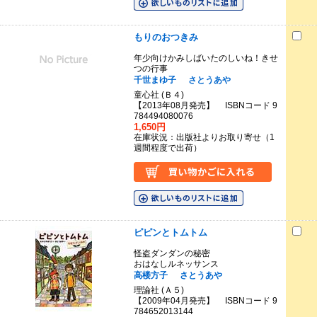
もりのおつきみ
年少向けかみしばいたのしいね！きせ
つの行事
千世まゆ子
さとうあや
童心社 (Ｂ４)
【2013年08月発売】 ISBNコード 9
784494080076
1,650円
在庫状況：出版社よりお取り寄せ（1
週間程度で出荷）
ピピンとトムトム
怪盗ダンダンの秘密
おはなしルネッサンス
高楼方子
さとうあや
理論社 (Ａ５)
【2009年04月発売】 ISBNコード 9
784652013144