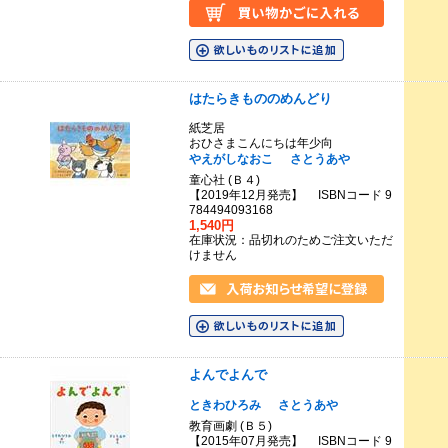
はたらきもののめんどり
紙芝居
おひさまこんにちは年少向
やえがしなおこ
さとうあや
童心社 (Ｂ４)
【2019年12月発売】 ISBNコード 9
784494093168
1,540円
在庫状況：品切れのためご注文いただ
けません
よんでよんで
ときわひろみ
さとうあや
教育画劇 (Ｂ５)
【2015年07月発売】 ISBNコード 9