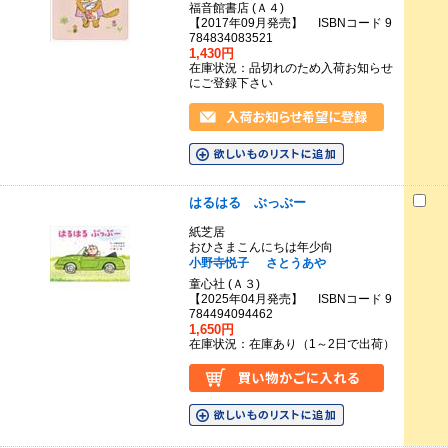
福音館書店 (Ａ４)
【2017年09月発売】 ISBNコード 9
784834083521
1,430円
在庫状況：品切れのため入荷お知らせ
にご登録下さい
はるはる ぶっぶー
紙芝居
おひさまこんにちは年少向
小野寺悦子
さとうあや
童心社 (Ａ３)
【2025年04月発売】 ISBNコード 9
784494094462
1,650円
在庫状況：在庫あり（1～2日で出荷）