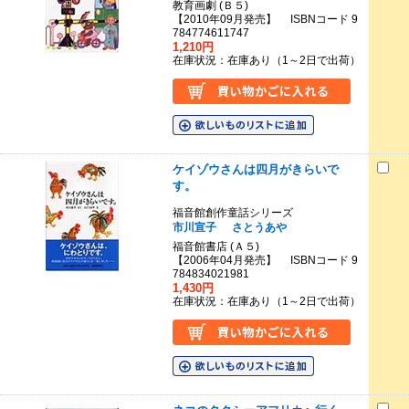
教育画劇 (Ｂ５)
【2010年09月発売】 ISBNコード 9
784774611747
1,210円
在庫状況：在庫あり（1～2日で出荷）
ケイゾウさんは四月がきらいで
す。
福音館創作童話シリーズ
市川宣子
さとうあや
福音館書店 (Ａ５)
【2006年04月発売】 ISBNコード 9
784834021981
1,430円
在庫状況：在庫あり（1～2日で出荷）