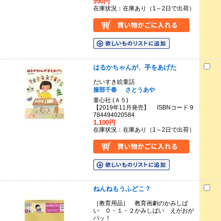
990円
在庫状況：在庫あり（1～2日で出荷）
はるかちゃんが、手をあげた
だいすき絵童話
服部千春
さとうあや
童心社 (Ａ５)
【2019年11月発売】 ISBNコード 9
784494020584
1,100円
在庫状況：在庫あり（1～2日で出荷）
ねんねもうふどこ？
［教育用品］ 教育画劇のかみしば
い ０・１・２かみしばい えがおが
パッ！