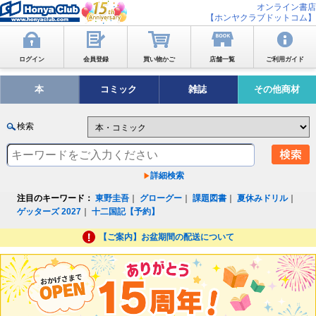
オンライン書店
【ホンヤクラブドットコム】
ログイン
会員登録
買い物かご
店舗一覧
ご利用ガイド
本
コミック
雑誌
その他商材
検索
詳細検索
注目のキーワード：
東野圭吾
｜
グローグー
｜
課題図書
｜
夏休みドリル
｜
ゲッターズ 2027
｜
十二国記【予約】
【ご案内】お盆期間の配送について