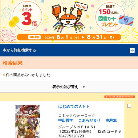
本から詳細検索する
検索結果
4
件の商品がみつかりました
表示の並び替え
はじめてのＡＦＦ
コミックウォーロック
中山哲学
こあらだまり
春駒篤
グループＳＮＥ (Ａ５)
【2022年12月発売】 ISBNコード 9
784775320723