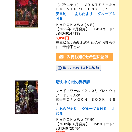
［バラエティ］ ＭＹＳＴＥＲＹ＆Ａ
ＤＶＥＮＴＵＲＥ ＢＯＸ ０１
安田均
こあらだまり
グループＳ
ＮＥ
ＫＡＤＯＫＡＷＡ (Ａ５)
【2022年12月発売】 ISBNコード 9
784049147438
3,850円
在庫状況：品切れのため入荷お知らせ
にご登録下さい
増えゆく街の異界譚
ソード・ワールド２．０リプレイウィ
アードテイルズ
富士見ＤＲＡＧＯＮ ＢＯＯＫ ６８
１
こあらだまり
グループＳＮＥ
北
沢慶
ＫＡＤＯＫＡＷＡ (文庫)
【2016年10月発売】 ISBNコード 9
784040720784