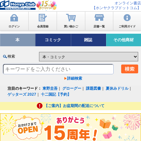
オンライン書店
【ホンヤクラブドットコム】
ログイン
会員登録
買い物かご
店舗一覧
ご利用ガイド
本
コミック
雑誌
その他商材
検索
詳細検索
注目のキーワード：
東野圭吾
｜
グローグー
｜
課題図書
｜
夏休みドリル
｜
ゲッターズ 2027
｜
十二国記【予約】
【ご案内】お盆期間の配送について