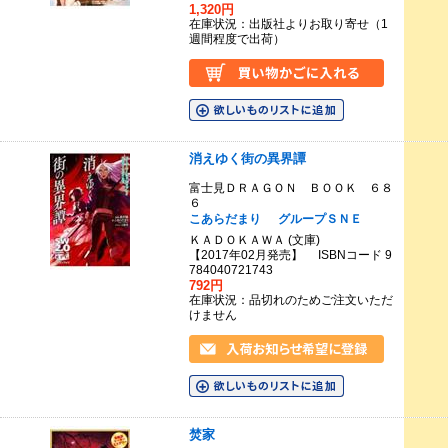
1,320円
在庫状況：出版社よりお取り寄せ（1
週間程度で出荷）
消えゆく街の異界譚
富士見ＤＲＡＧＯＮ ＢＯＯＫ ６８
６
こあらだまり
グループＳＮＥ
ＫＡＤＯＫＡＷＡ (文庫)
【2017年02月発売】 ISBNコード 9
784040721743
792円
在庫状況：品切れのためご注文いただ
けません
焚家