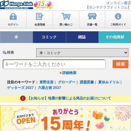
オンライン書店
【ホンヤクラブドットコム】
ログイン
会員登録
買い物かご
店舗一覧
ご利用ガイド
本
コミック
雑誌
その他商材
検索
詳細検索
注目のキーワード：
東野圭吾
｜
グローグー
｜
課題図書
｜
夏休みドリル
｜
ゲッターズ 2027
｜
六星占術 2027
【お知らせ】地震の影響による商品のお届けについて