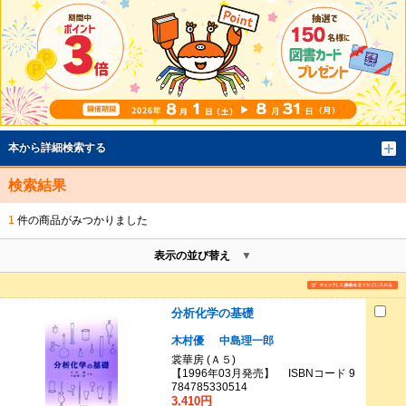
本から詳細検索する
検索結果
1
件の商品がみつかりました
表示の並び替え
分析化学の基礎
木村優
中島理一郎
裳華房 (Ａ５)
【1996年03月発売】 ISBNコード 9
784785330514
3,410円