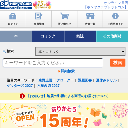
オンライン書店
【ホンヤクラブドットコム】
ログイン
会員登録
買い物かご
店舗一覧
ご利用ガイド
本
コミック
雑誌
その他商材
検索
詳細検索
注目のキーワード：
東野圭吾
｜
グローグー
｜
課題図書
｜
夏休みドリル
｜
ゲッターズ 2027
｜
六星占術 2027
【お知らせ】地震の影響による商品のお届けについて