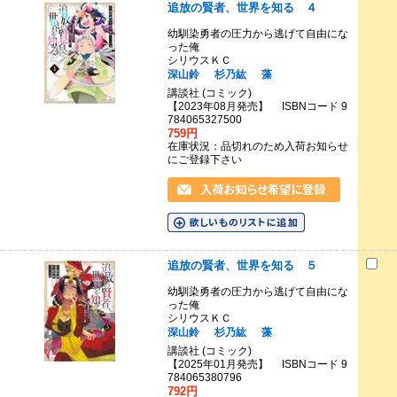
追放の賢者、世界を知る ４
幼馴染勇者の圧力から逃げて自由にな
った俺
シリウスＫＣ
深山鈴
杉乃紘
藻
講談社 (コミック)
【2023年08月発売】 ISBNコード 9
784065327500
759円
在庫状況：品切れのため入荷お知らせ
にご登録下さい
追放の賢者、世界を知る ５
幼馴染勇者の圧力から逃げて自由にな
った俺
シリウスＫＣ
深山鈴
杉乃紘
藻
講談社 (コミック)
【2025年01月発売】 ISBNコード 9
784065380796
792円