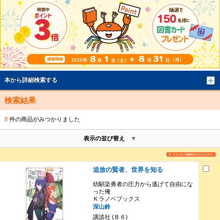
本から詳細検索する
検索結果
8
件の商品がみつかりました
表示の並び替え
追放の賢者、世界を知る
幼馴染勇者の圧力から逃げて自由にな
った俺
Ｋラノベブックス
深山鈴
講談社 (Ｂ６)