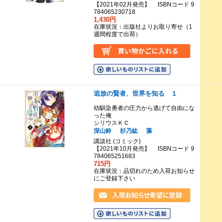
【2021年02月発売】 ISBNコード 9
784065230718
1,430円
在庫状況：出版社よりお取り寄せ（1
週間程度で出荷）
追放の賢者、世界を知る １
幼馴染勇者の圧力から逃げて自由にな
った俺
シリウスＫＣ
深山鈴
杉乃紘
藻
講談社 (コミック)
【2021年10月発売】 ISBNコード 9
784065251683
715円
在庫状況：品切れのため入荷お知らせ
にご登録下さい