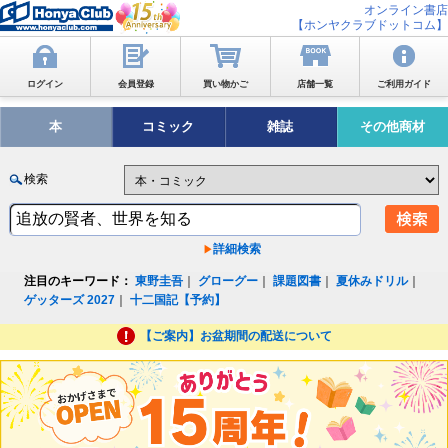
オンライン書店
【ホンヤクラブドットコム】
ログイン
会員登録
買い物かご
店舗一覧
ご利用ガイド
本
コミック
雑誌
その他商材
検索
詳細検索
注目のキーワード：
東野圭吾
｜
グローグー
｜
課題図書
｜
夏休みドリル
｜
ゲッターズ 2027
｜
十二国記【予約】
【ご案内】お盆期間の配送について