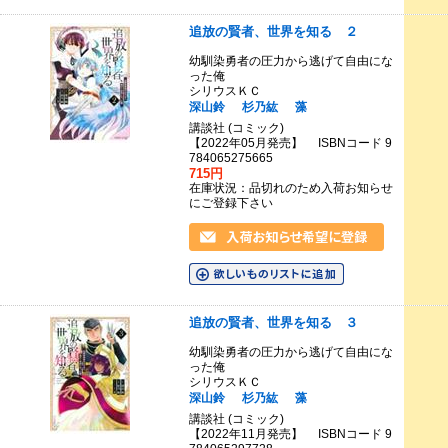
追放の賢者、世界を知る ２
幼馴染勇者の圧力から逃げて自由にな
った俺
シリウスＫＣ
深山鈴
杉乃紘
藻
講談社 (コミック)
【2022年05月発売】 ISBNコード 9
784065275665
715円
在庫状況：品切れのため入荷お知らせ
にご登録下さい
追放の賢者、世界を知る ３
幼馴染勇者の圧力から逃げて自由にな
った俺
シリウスＫＣ
深山鈴
杉乃紘
藻
講談社 (コミック)
【2022年11月発売】 ISBNコード 9