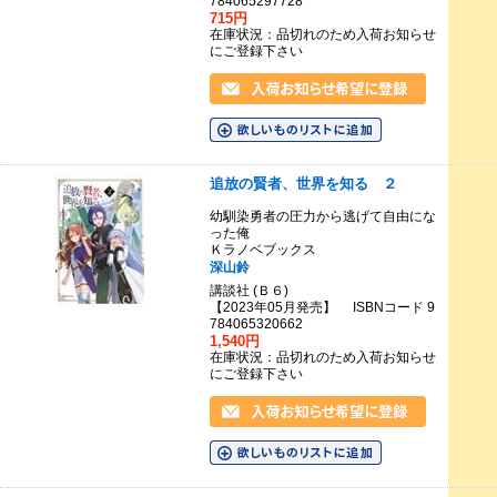
784065297728
715円
在庫状況：品切れのため入荷お知らせ
にご登録下さい
追放の賢者、世界を知る ２
幼馴染勇者の圧力から逃げて自由にな
った俺
Ｋラノベブックス
深山鈴
講談社 (Ｂ６)
【2023年05月発売】 ISBNコード 9
784065320662
1,540円
在庫状況：品切れのため入荷お知らせ
にご登録下さい