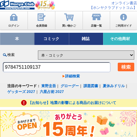
オンライン書店
【ホンヤクラブドットコム】
ログイン
会員登録
買い物かご
店舗一覧
ご利用ガイド
本
コミック
雑誌
その他商材
検索
詳細検索
注目のキーワード：
東野圭吾
｜
グローグー
｜
課題図書
｜
夏休みドリル
｜
ゲッターズ 2027
｜
六星占術 2027
【お知らせ】地震の影響による商品のお届けについて