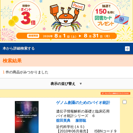
本から詳細検索する
検索結果
1
件の商品がみつかりました
表示の並び替え
ゲノム創薬のためのバイオ統計
遺伝子情報解析の基礎と臨床応用
バイオ統計シリーズ ６
舘田英典
服部聡
近代科学社 (Ａ５)
【2010年06月発売】 ISBNコード 9