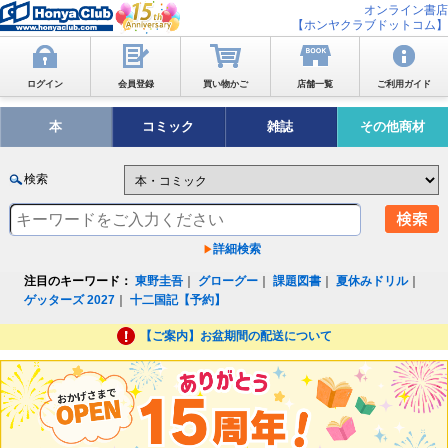
オンライン書店
【ホンヤクラブドットコム】
ログイン
会員登録
買い物かご
店舗一覧
ご利用ガイド
本
コミック
雑誌
その他商材
検索
詳細検索
注目のキーワード：
東野圭吾
｜
グローグー
｜
課題図書
｜
夏休みドリル
｜
ゲッターズ 2027
｜
十二国記【予約】
【ご案内】お盆期間の配送について