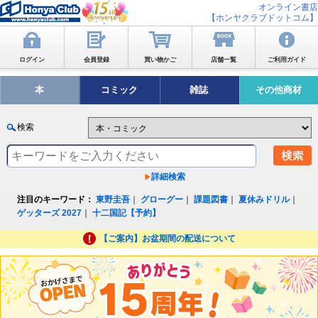
オンライン書店
【ホンヤクラブドットコム】
ログイン
会員登録
買い物かご
店舗一覧
ご利用ガイド
本
コミック
雑誌
その他商材
検索
詳細検索
注目のキーワード：
東野圭吾
｜
グローグー
｜
課題図書
｜
夏休みドリル
｜
ゲッターズ 2027
｜
十二国記【予約】
【ご案内】お盆期間の配送について