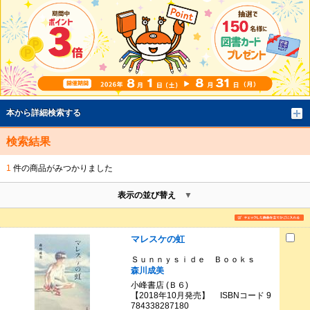
本から詳細検索する
検索結果
1
件の商品がみつかりました
表示の並び替え
マレスケの虹
Ｓｕｎｎｙｓｉｄｅ Ｂｏｏｋｓ
森川成美
小峰書店 (Ｂ６)
【2018年10月発売】 ISBNコード 9
784338287180