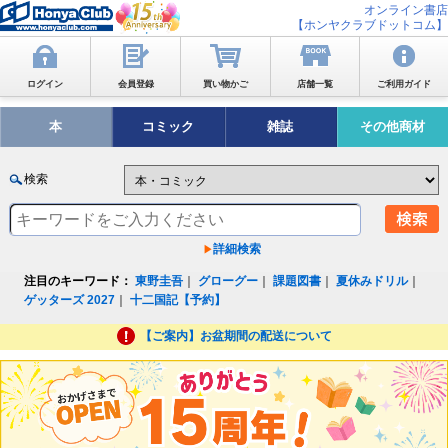
オンライン書店
【ホンヤクラブドットコム】
ログイン
会員登録
買い物かご
店舗一覧
ご利用ガイド
本
コミック
雑誌
その他商材
検索
詳細検索
注目のキーワード：
東野圭吾
｜
グローグー
｜
課題図書
｜
夏休みドリル
｜
ゲッターズ 2027
｜
十二国記【予約】
【ご案内】お盆期間の配送について