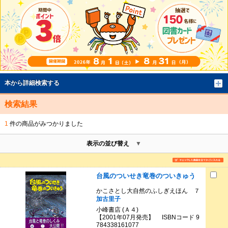
本から詳細検索する
検索結果
1
件の商品がみつかりました
表示の並び替え
台風のついせき竜巻のついきゅう
かこさとし大自然のふしぎえほん ７
加古里子
小峰書店 (Ａ４)
【2001年07月発売】 ISBNコード 9
784338161077