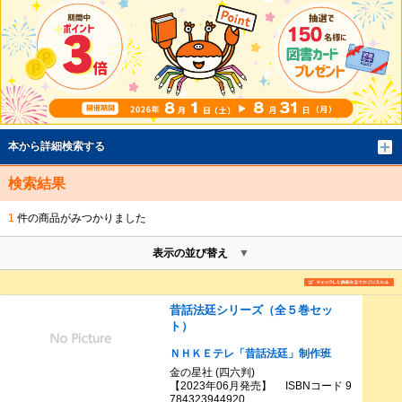
本から詳細検索する
検索結果
1
件の商品がみつかりました
表示の並び替え
昔話法廷シリーズ（全５巻セッ
ト）
ＮＨＫＥテレ「昔話法廷」制作班
金の星社 (四六判)
【2023年06月発売】 ISBNコード 9
784323944920