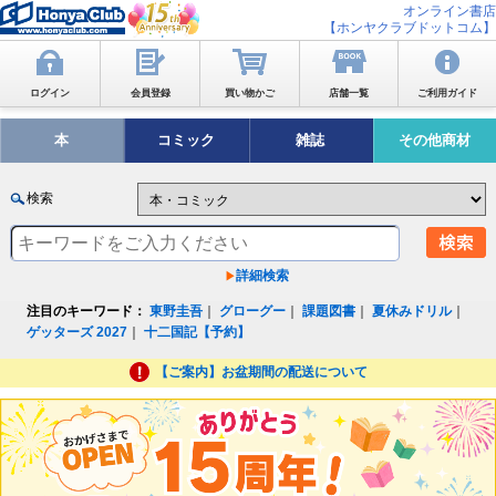
オンライン書店
【ホンヤクラブドットコム】
ログイン
会員登録
買い物かご
店舗一覧
ご利用ガイド
本
コミック
雑誌
その他商材
検索
詳細検索
注目のキーワード：
東野圭吾
｜
グローグー
｜
課題図書
｜
夏休みドリル
｜
ゲッターズ 2027
｜
十二国記【予約】
【ご案内】お盆期間の配送について