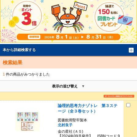
本から詳細検索する
検索結果
1
件の商品がみつかりました
表示の並び替え
論理的思考力ナゾトレ 第３ステ
ージ（全３巻セット）
図書館用堅牢製本
北村良子
金の星社 (Ａ５)
【2024年09月発売】 ISBNコード 9