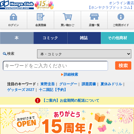
オンライン書店
【ホンヤクラブドットコム】
ログイン
会員登録
買い物かご
店舗一覧
ご利用ガイド
本
コミック
雑誌
その他商材
検索
詳細検索
注目のキーワード：
東野圭吾
｜
グローグー
｜
課題図書
｜
夏休みドリル
｜
ゲッターズ 2027
｜
十二国記【予約】
【ご案内】お盆期間の配送について