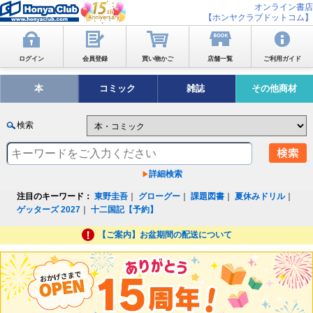
オンライン書店
【ホンヤクラブドットコム】
ログイン
会員登録
買い物かご
店舗一覧
ご利用ガイド
本
コミック
雑誌
その他商材
検索
詳細検索
注目のキーワード：
東野圭吾
｜
グローグー
｜
課題図書
｜
夏休みドリル
｜
ゲッターズ 2027
｜
十二国記【予約】
【ご案内】お盆期間の配送について