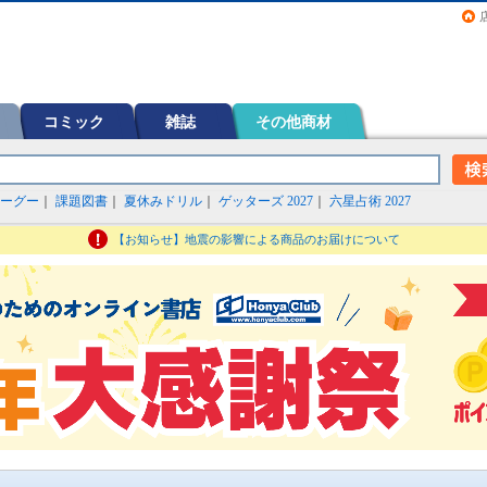
画（コミック）など在庫も充実
コミック
雑誌
その他商材
ーグー
｜
課題図書
｜
夏休みドリル
｜
ゲッターズ 2027
｜
六星占術 2027
【お知らせ】地震の影響による商品のお届けについて