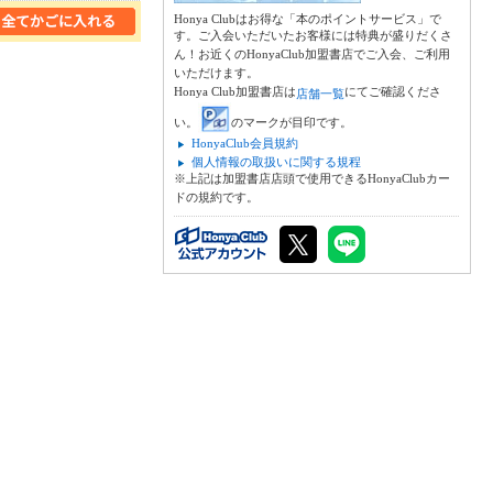
Honya Clubはお得な「本のポイントサービス」で
す。ご入会いただいたお客様には特典が盛りだくさ
ん！お近くのHonyaClub加盟書店でご入会、ご利用
いただけます。
Honya Club加盟書店は
にてご確認くださ
店舗一覧
い。
のマークが目印です。
HonyaClub会員規約
個人情報の取扱いに関する規程
※上記は加盟書店店頭で使用できるHonyaClubカー
ドの規約です。