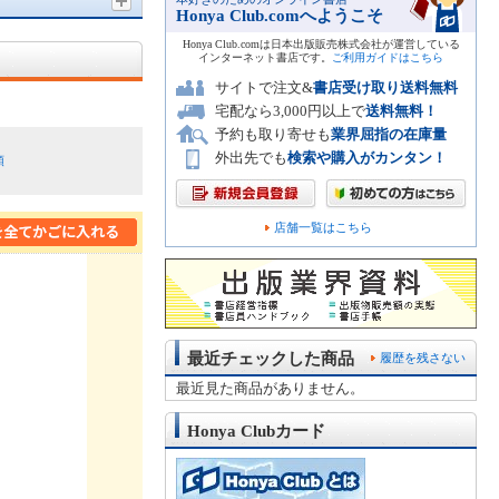
Honya Club.comへようこそ
Honya Club.comは日本出版販売株式会社が運営している
インターネット書店です。
ご利用ガイドはこちら
サイトで注文&
書店受け取り送料無料
宅配なら3,000円以上で
送料無料！
予約も取り寄せも
業界屈指の在庫量
外出先でも
検索や購入がカンタン！
順
店舗一覧はこちら
最近チェックした商品
履歴を残さない
最近見た商品がありません。
Honya Clubカード