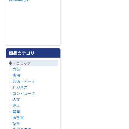
本・コミック
文芸
実用
芸術・アート
ビジネス
コンピュータ
人文
理工
建築
医学書
語学