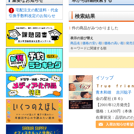
重要なお知らせ
本から詳細検索する
宅配注文の配送料・代金
引換手数料改定のお知らせ
検索結果
1
件の商品がみつかりました
表示の並び替え
商品名
価格の安い順
価格の高い順
発売
キーワードに関連する順
イソップ
Ｔｒｕｅ ｆｒｉｅ
青木和雄
吉川聡子
金の星社 (Ｂ６)
【2001年12月発売】 I
価格：1,430円（本体
在庫状況：品切れの