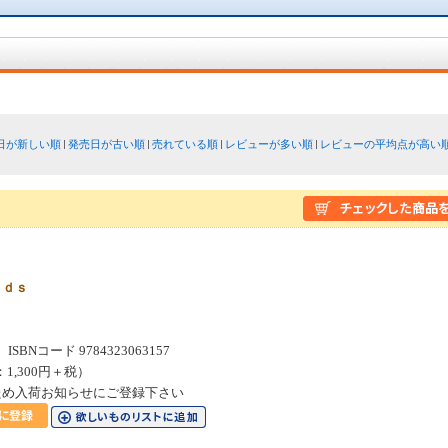
日が新しい順
発売日が古い順
売れている順
レビューが多い順
レビューの平均点が高い
ｎｄｓ
SBNコード 9784323063157
：1,300円＋税）
ため入荷お知らせにご登録下さい