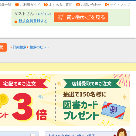
店舗一覧
ご利用ガイド
よくあるご質問
お問い合わせ
サイトマップ
ゲスト さん
（
ログイン
）
新規会員登録する
詳細検索
検索のヒント
本好きのためのオンライン書店