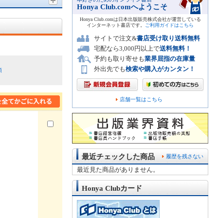
Honya Club.comへようこそ
Honya Club.comは日本出版販売株式会社が運営している
インターネット書店です。
ご利用ガイドはこちら
サイトで注文&
書店受け取り送料無料
宅配なら3,000円以上で
送料無料！
予約も取り寄せも
業界屈指の在庫量
外出先でも
検索や購入がカンタン！
順
店舗一覧はこちら
最近チェックした商品
履歴を残さない
最近見た商品がありません。
Honya Clubカード