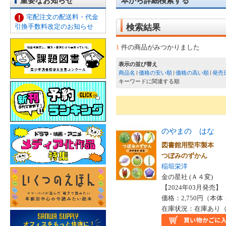
重要なお知らせ
本から詳細検索する
宅配注文の配送料・代金
引換手数料改定のお知らせ
検索結果
1
件の商品がみつかりました
表示の並び替え
商品名
価格の安い順
価格の高い順
発売
キーワードに関連する順
のやまの はな
図書館用堅牢製本
つぼみのずかん
稲垣栄洋
金の星社 (Ａ４変)
【2024年03月発売】 I
価格：2,750円（本体
在庫状況：在庫あり（