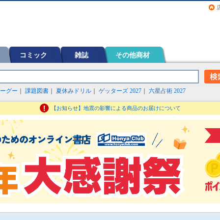
画（コミック）など在庫も充実
コミック
雑誌
その他商材
ーグー
｜
課題図書
｜
夏休みドリル
｜
ゲッターズ 2027
｜
六星占術 2027
【お知らせ】地震の影響による商品のお届けについて