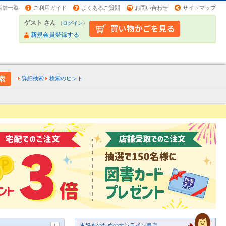
店舗一覧
ご利用ガイド
よくあるご質問
お問い合わせ
サイトマップ
ゲスト さん
（
ログイン
）
新規会員登録する
詳細検索
検索のヒント
本好きのためのオンライン書店