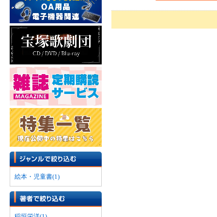
絵本・児童書(1)
稲垣栄洋(1)