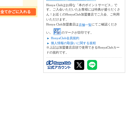
Honya Clubはお得な「本のポイントサービス」で
す。ご入会いただいたお客様には特典が盛りだくさ
ん！お近くのHonyaClub加盟書店でご入会、ご利用
いただけます。
Honya Club加盟書店は
にてご確認くださ
店舗一覧
い。
のマークが目印です。
HonyaClub会員規約
個人情報の取扱いに関する規程
※上記は加盟書店店頭で使用できるHonyaClubカー
ドの規約です。