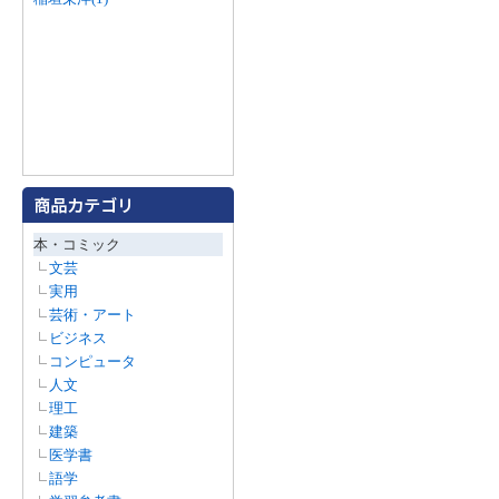
本・コミック
文芸
実用
芸術・アート
ビジネス
コンピュータ
人文
理工
建築
医学書
語学