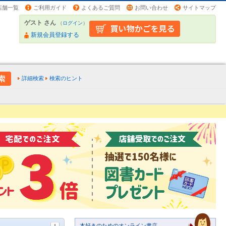
店舗一覧
ご利用ガイド
よくあるご質問
お問い合わせ
サイトマップ
ゲスト さん
（
ログイン
）
新規会員登録する
詳細検索
検索のヒント
本好きのためのオンライン書店