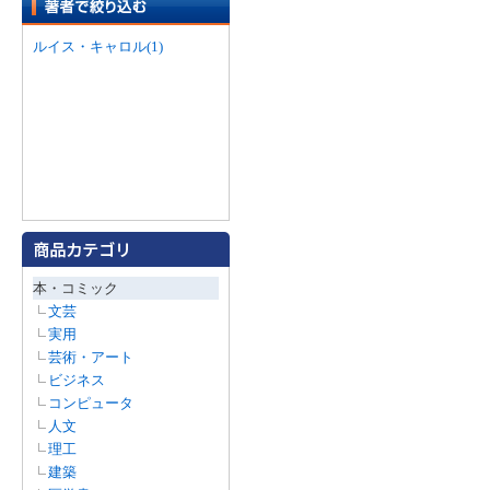
ルイス・キャロル(1)
本・コミック
文芸
実用
芸術・アート
ビジネス
コンピュータ
人文
理工
建築