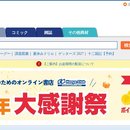
画（コミック）など在庫も充実
コミック
雑誌
その他商材
ーグー
｜
課題図書
｜
夏休みドリル
｜
ゲッターズ 2027
｜
十二国記【予約】
【ご案内】お盆期間の配送について