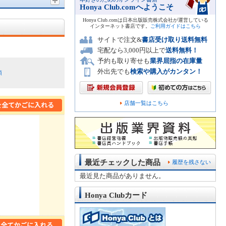
Honya Club.comへようこそ
Honya Club.comは日本出版販売株式会社が運営している
インターネット書店です。
ご利用ガイドはこちら
サイトで注文&
書店受け取り送料無料
宅配なら3,000円以上で
送料無料！
予約も取り寄せも
業界屈指の在庫量
外出先でも
検索や購入がカンタン！
順
店舗一覧はこちら
最近チェックした商品
履歴を残さない
最近見た商品がありません。
Honya Clubカード