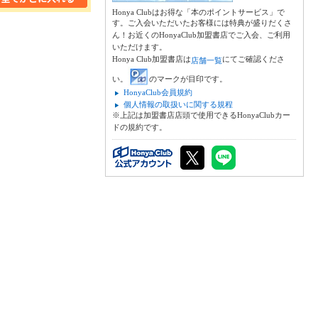
Honya Clubはお得な「本のポイントサービス」で
す。ご入会いただいたお客様には特典が盛りだくさ
ん！お近くのHonyaClub加盟書店でご入会、ご利用
いただけます。
Honya Club加盟書店は
にてご確認くださ
店舗一覧
い。
のマークが目印です。
HonyaClub会員規約
個人情報の取扱いに関する規程
※上記は加盟書店店頭で使用できるHonyaClubカー
ドの規約です。