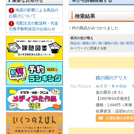
重要なお知らせ
本から詳細検索する
地震の影響による商品の
お届けについて
検索結果
宅配注文の配送料・代金
1
件の商品がみつかりました
引換手数料改定のお知らせ
表示の並び替え
商品名
価格の安い順
価格の高い順
発売
キーワードに関連する順
鏡の国のアリス
ルイス・キャロル
金の星社 (Ｂ５)
【1995年04月発売】 I
価格：2,684円（本体
在庫状況：品切れの