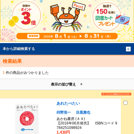
本から詳細検索する
検索結果
1
件の商品がみつかりました
表示の並び替え
あれたべたい
枡野浩一
目黒雅也
あかね書房 (Ａ４)
【2016年06月発売】 ISBNコード 9
784251098924
1,430円