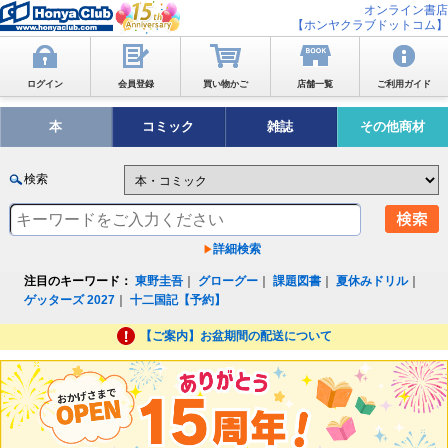
オンライン書店
【ホンヤクラブドットコム】
ログイン
会員登録
買い物かご
店舗一覧
ご利用ガイド
本
コミック
雑誌
その他商材
検索
詳細検索
注目のキーワード：
東野圭吾
｜
グローグー
｜
課題図書
｜
夏休みドリル
｜
ゲッターズ 2027
｜
十二国記【予約】
【ご案内】お盆期間の配送について