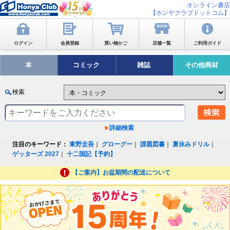
オンライン書店
【ホンヤクラブドットコム】
ログイン
会員登録
買い物かご
店舗一覧
ご利用ガイド
本
コミック
雑誌
その他商材
検索
詳細検索
注目のキーワード：
東野圭吾
｜
グローグー
｜
課題図書
｜
夏休みドリル
｜
ゲッターズ 2027
｜
十二国記【予約】
【ご案内】お盆期間の配送について