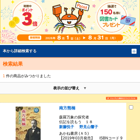
本から詳細検索する
検索結果
1
件の商品がみつかりました
表示の並び替え
南方熊楠
森羅万象の探究者
伝記を読もう １８
新藤悦子
野見山響子
あかね書房 (Ａ５)
【2019年03月発売】 ISBNコード 9