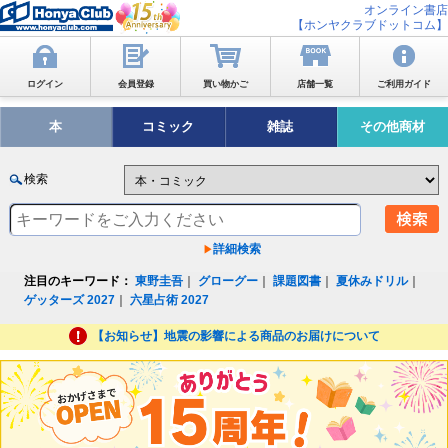
オンライン書店
【ホンヤクラブドットコム】
ログイン
会員登録
買い物かご
店舗一覧
ご利用ガイド
本
コミック
雑誌
その他商材
検索
詳細検索
注目のキーワード：
東野圭吾
｜
グローグー
｜
課題図書
｜
夏休みドリル
｜
ゲッターズ 2027
｜
六星占術 2027
【お知らせ】地震の影響による商品のお届けについて