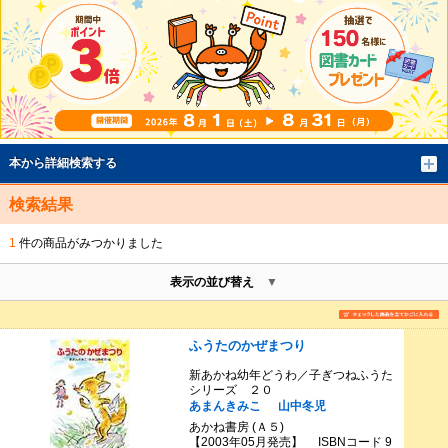
本から詳細検索する
検索結果
1
件の商品がみつかりました
表示の並び替え
ふうたのかぜまつり
新あかね幼年どうわ／子ぎつねふうた
シリーズ ２０
あまんきみこ
山中冬児
あかね書房 (Ａ５)
【2003年05月発売】 ISBNコード 9