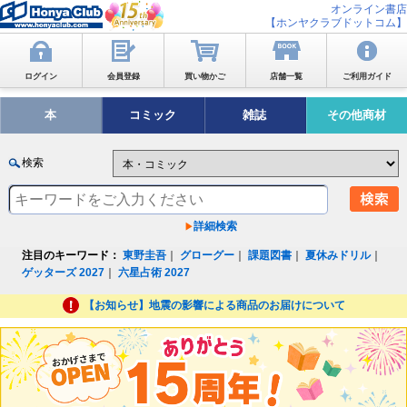
オンライン書店
【ホンヤクラブドットコム】
ログイン
会員登録
買い物かご
店舗一覧
ご利用ガイド
本
コミック
雑誌
その他商材
検索
詳細検索
注目のキーワード：
東野圭吾
｜
グローグー
｜
課題図書
｜
夏休みドリル
｜
ゲッターズ 2027
｜
六星占術 2027
【お知らせ】地震の影響による商品のお届けについて