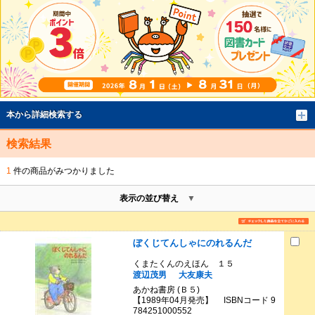
本から詳細検索する
検索結果
1
件の商品がみつかりました
表示の並び替え
ぼくじてんしゃにのれるんだ
くまたくんのえほん １５
渡辺茂男
大友康夫
あかね書房 (Ｂ５)
【1989年04月発売】 ISBNコード 9
784251000552