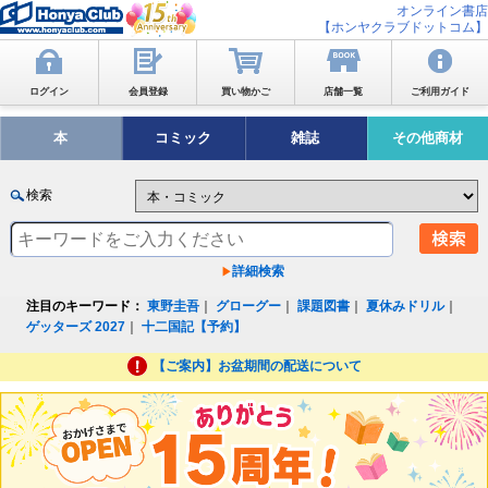
オンライン書店
【ホンヤクラブドットコム】
ログイン
会員登録
買い物かご
店舗一覧
ご利用ガイド
本
コミック
雑誌
その他商材
検索
詳細検索
注目のキーワード：
東野圭吾
｜
グローグー
｜
課題図書
｜
夏休みドリル
｜
ゲッターズ 2027
｜
十二国記【予約】
【ご案内】お盆期間の配送について