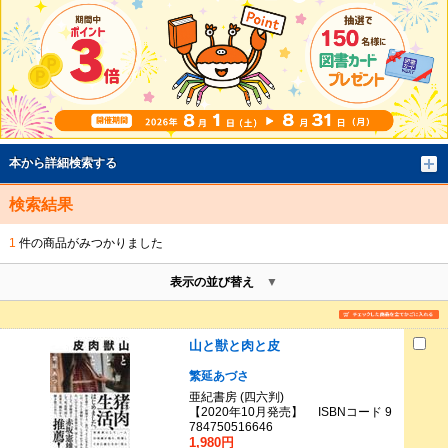
本から詳細検索する
検索結果
1
件の商品がみつかりました
表示の並び替え
山と獣と肉と皮
繁延あづさ
亜紀書房 (四六判)
【2020年10月発売】 ISBNコード 9
784750516646
1,980円