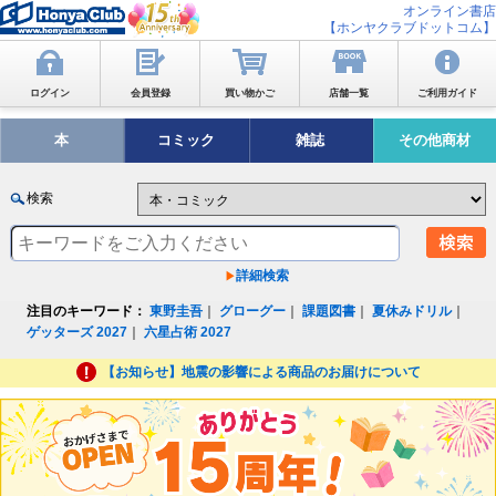
オンライン書店
【ホンヤクラブドットコム】
ログイン
会員登録
買い物かご
店舗一覧
ご利用ガイド
本
コミック
雑誌
その他商材
検索
詳細検索
注目のキーワード：
東野圭吾
｜
グローグー
｜
課題図書
｜
夏休みドリル
｜
ゲッターズ 2027
｜
六星占術 2027
【お知らせ】地震の影響による商品のお届けについて