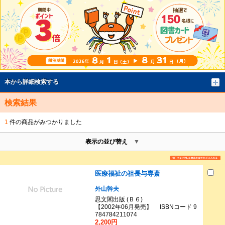
本から詳細検索する
検索結果
1
件の商品がみつかりました
表示の並び替え
医療福祉の祖長与専斎
外山幹夫
思文閣出版 (Ｂ６)
【2002年06月発売】 ISBNコード 9
784784211074
2,200円