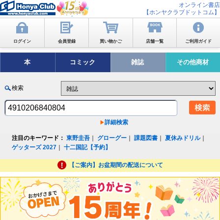
オンライン書店
【ホンヤクラブドットコム】
ログイン
会員登録
買い物かご
店舗一覧
ご利用ガイド
本
コミック
雑誌
その他商材
検索
詳細検索
注目のキーワード：
東野圭吾
｜
グローグー
｜
課題図書
｜
夏休みドリル
｜
ゲッターズ 2027
｜
十二国記【予約】
【ご案内】お盆期間の配送について