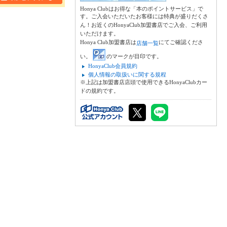
Honya Clubはお得な「本のポイントサービス」で
す。ご入会いただいたお客様には特典が盛りだくさ
ん！お近くのHonyaClub加盟書店でご入会、ご利用
いただけます。
Honya Club加盟書店は
にてご確認くださ
店舗一覧
い。
のマークが目印です。
HonyaClub会員規約
個人情報の取扱いに関する規程
※上記は加盟書店店頭で使用できるHonyaClubカー
ドの規約です。