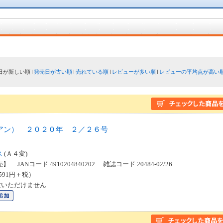
日が新しい順
発売日が古い順
売れている順
レビューが多い順
レビューの平均点が高い
アン） ２０２０年 ２／２６号
ス
(Ａ４変)
】 JANコード 4910204840202 雑誌コード 20484-02/26
591円＋税）
文いただけません