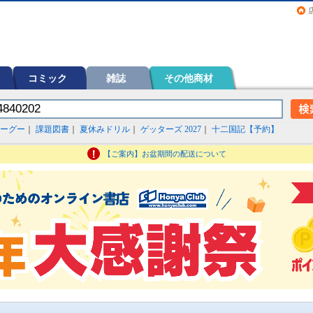
画（コミック）など在庫も充実
コミック
雑誌
その他商材
ーグー
｜
課題図書
｜
夏休みドリル
｜
ゲッターズ 2027
｜
十二国記【予約】
【ご案内】お盆期間の配送について