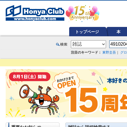
オンライン書店【ホンヤクラブ】はお好きな本屋での受け取りで送料無料！新刊予約・通販も。本（書籍）、雑誌、漫
トップページ
本
注目のキーワード：
東野圭吾
｜
グロ