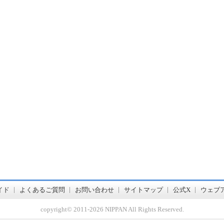
書店【ホンヤクラブ】はお好きな本屋での受け取りで送料無料！新刊予約・通販も。本（書籍）、雑誌、漫画（コミック）な
イド
よくあるご質問
お問い合わせ
サイトマップ
公式X
ウェブ
copyright© 2011-
2026 NIPPAN All Rights Reserved.