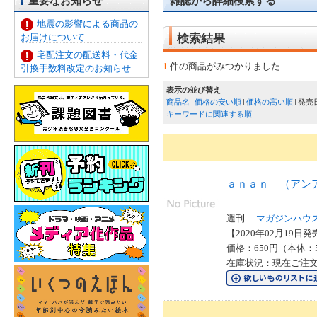
重要なお知らせ
雑誌から詳細検索する
地震の影響による商品の
お届けについて
検索結果
宅配注文の配送料・代金
1
件の商品がみつかりました
引換手数料改定のお知らせ
表示の並び替え
商品名
価格の安い順
価格の高い順
発売
キーワードに関連する順
ａｎａｎ （アン
週刊
マガジンハウ
【2020年02月19日発売
価格：650円（本体：
在庫状況：現在ご注