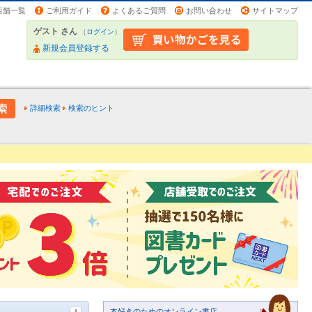
店舗一覧
ご利用ガイド
よくあるご質問
お問い合わせ
サイトマップ
ゲスト さん
（
ログイン
）
新規会員登録する
詳細検索
検索のヒント
本好きのためのオンライン書店