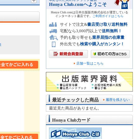
Honya Club.comへようこそ
Honya Club.comは日本出版販売株式会社が運営している
インターネット書店です。
ご利用ガイドはこちら
サイトで注文&
書店受け取り送料無料
宅配なら3,000円以上で
送料無料！
予約も取り寄せも
業界屈指の在庫量
外出先でも
検索や購入がカンタン！
順
店舗一覧はこちら
最近チェックした商品
履歴を残さない
最近見た商品がありません。
Honya Clubカード