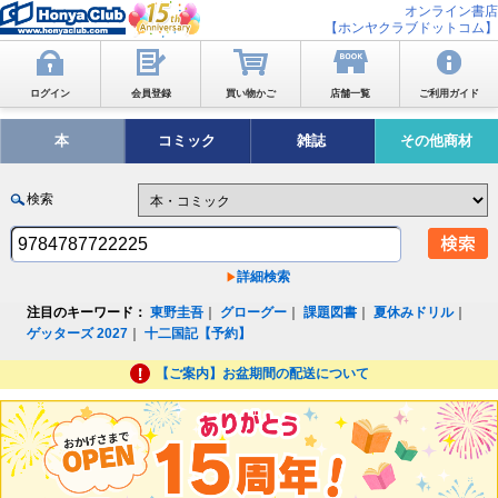
オンライン書店
【ホンヤクラブドットコム】
ログイン
会員登録
買い物かご
店舗一覧
ご利用ガイド
本
コミック
雑誌
その他商材
検索
詳細検索
注目のキーワード：
東野圭吾
｜
グローグー
｜
課題図書
｜
夏休みドリル
｜
ゲッターズ 2027
｜
十二国記【予約】
【ご案内】お盆期間の配送について