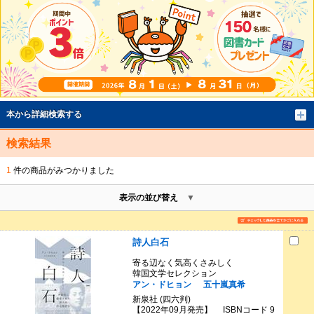
本から詳細検索する
検索結果
1
件の商品がみつかりました
表示の並び替え
詩人白石
寄る辺なく気高くさみしく
韓国文学セレクション
アン・ドヒョン
五十嵐真希
新泉社 (四六判)
【2022年09月発売】 ISBNコード 9