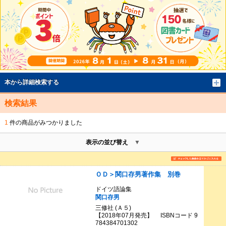
本から詳細検索する
検索結果
1
件の商品がみつかりました
表示の並び替え
ＯＤ＞関口存男著作集 別巻
ドイツ語論集
関口存男
三修社 (Ａ５)
【2018年07月発売】 ISBNコード 9
784384701302