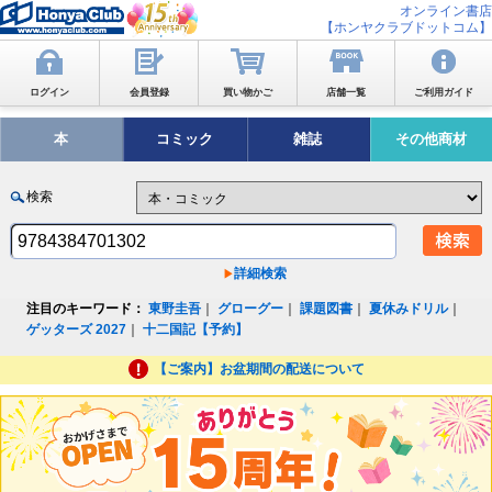
オンライン書店
【ホンヤクラブドットコム】
ログイン
会員登録
買い物かご
店舗一覧
ご利用ガイド
本
コミック
雑誌
その他商材
検索
詳細検索
注目のキーワード：
東野圭吾
｜
グローグー
｜
課題図書
｜
夏休みドリル
｜
ゲッターズ 2027
｜
十二国記【予約】
【ご案内】お盆期間の配送について