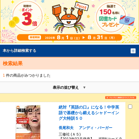
本から詳細検索する
検索結果
1
件の商品がみつかりました
表示の並び替え
絶対『英語の口』になる！中学英
語で基礎から鍛えるシャドーイン
グ大特訓５０
長尾和夫
アンディ・バーガー
三修社 (Ａ５)