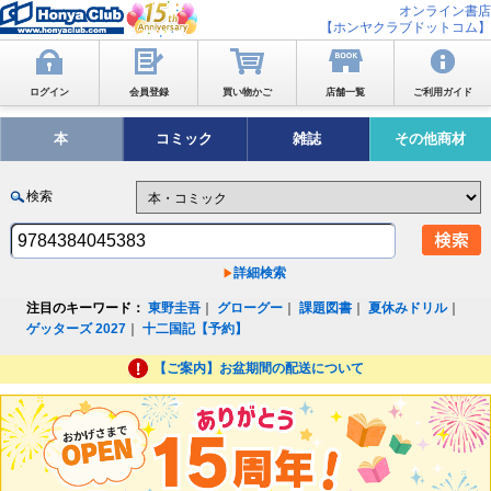
オンライン書店
【ホンヤクラブドットコム】
ログイン
会員登録
買い物かご
店舗一覧
ご利用ガイド
本
コミック
雑誌
その他商材
検索
詳細検索
注目のキーワード：
東野圭吾
｜
グローグー
｜
課題図書
｜
夏休みドリル
｜
ゲッターズ 2027
｜
十二国記【予約】
【ご案内】お盆期間の配送について