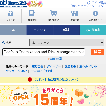
オンライン書店
【ホンヤクラブドットコム】
ログイン
会員登録
買い物かご
店舗一覧
ご利用ガイド
本
コミック
雑誌
その他商材
検索
詳細検索
注目のキーワード：
東野圭吾
｜
グローグー
｜
課題図書
｜
夏休みドリル
｜
ゲッターズ 2027
｜
十二国記【予約】
【ご案内】お盆期間の配送について