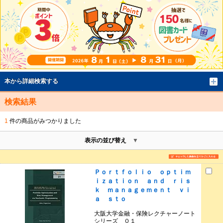
本から詳細検索する
検索結果
1
件の商品がみつかりました
表示の並び替え
Ｐｏｒｔｆｏｌｉｏ ｏｐｔｉｍ
ｉｚａｔｉｏｎ ａｎｄ ｒｉｓ
ｋ ｍａｎａｇｅｍｅｎｔ ｖｉ
ａ ｓｔｏ
大阪大学金融・保険レクチャーノート
シリーズ ０１