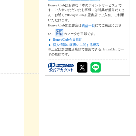
Honya Clubはお得な「本のポイントサービス」で
す。ご入会いただいたお客様には特典が盛りだくさ
ん！お近くのHonyaClub加盟書店でご入会、ご利用
いただけます。
Honya Club加盟書店は
にてご確認くださ
店舗一覧
い。
のマークが目印です。
HonyaClub会員規約
個人情報の取扱いに関する規程
※上記は加盟書店店頭で使用できるHonyaClubカー
ドの規約です。