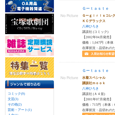
Ｇーｔａｓｔｅ
Ｇーｇｉｒｌｓコレ
ＫＣデラックス
八神ひろき
講談社 (コミック)
【2002年04月発売】 I
価格：1,047円（本体
在庫状況：品切れの
Ｇーｔａｓｔｅ
水着スペシャル
講談社ｍｏｏｋ
八神ひろき
コミック(9)
講談社 (Ａ４並)
文芸(3)
【2001年07月発売】 I
その他(2)
価格：715円（本体：
芸術・アート(1)
在庫状況：品切れの