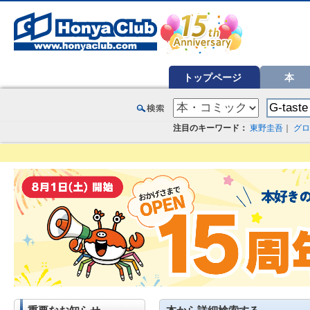
オンライン書店【ホンヤクラブ】はお好きな本屋での受け取りで送料無料！新刊予約・通販も。本（書籍）、雑誌、漫
トップページ
本
注目のキーワード：
東野圭吾
｜
グロ