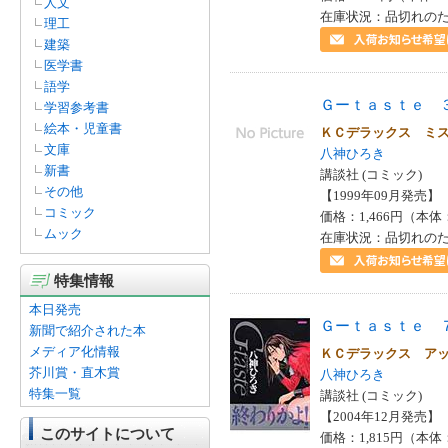
人文
在庫状況：品切れの
理工
建築
医学書
語学
Ｇーｔａｓｔｅ 
学習参考書
絵本・児童書
ＫＣデラックス ミ
文庫
八神ひろき
新書
講談社 (コミック)
その他
【1999年09月発売】 I
コミック
価格：1,466円（本体
ムック
在庫状況：品切れの
特集情報
本日発売
Ｇーｔａｓｔｅ 
新聞で紹介された本
メディア化情報
ＫＣデラックス ア
芥川賞・直木賞
八神ひろき
特集一覧
講談社 (コミック)
【2004年12月発売】 I
このサイトについて
価格：1,815円（本体