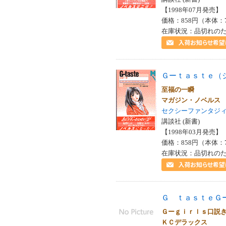
【1998年07月発売】 I
価格：858円（本体：
在庫状況：品切れの
Ｇーｔａｓｔｅ（
至福の一瞬
マガジン・ノベル
セクシーファンタジ
講談社 (新書)
【1998年03月発売】 I
価格：858円（本体：
在庫状況：品切れの
Ｇ ｔａｓｔｅＧ
Ｇーｇｉｒｌｓ口説
ＫＣデラックス