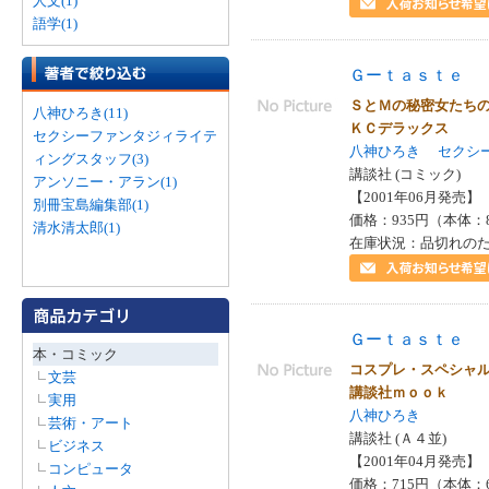
人文(1)
語学(1)
Ｇーｔａｓｔｅ
ＳとＭの秘密女たち
八神ひろき(11)
ＫＣデラックス
セクシーファンタジィライテ
八神ひろき
セクシ
ィングスタッフ(3)
講談社 (コミック)
アンソニー・アラン(1)
【2001年06月発売】 I
別冊宝島編集部(1)
価格：935円（本体：
清水清太郎(1)
在庫状況：品切れの
Ｇーｔａｓｔｅ
本・コミック
コスプレ・スペシャ
文芸
講談社ｍｏｏｋ
実用
八神ひろき
芸術・アート
講談社 (Ａ４並)
ビジネス
【2001年04月発売】 I
コンピュータ
価格：715円（本体：