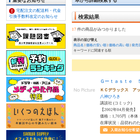
重要なお知らせ
本から詳細検索する
宅配注文の配送料・代金
引換手数料改定のお知らせ
検索結果
17
件の商品がみつかりました
表示の並び替え
商品名
価格の安い順
価格の高い順
発売
キーワードに関連する順
Ｇーｔａｓｔｅ 
ＫＣデラックス ア
八神ひろき
講談社 (コミック)
【2002年04月発売】 I
価格：1,705円（本体
在庫状況：品切れの