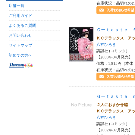
在庫状況：品切れの
店舗一覧
ご利用ガイド
よくあるご質問
Ｇーｔａｓｔｅ 
お問い合わせ
ＫＣデラックス ア
八神ひろき
サイトマップ
講談社 (コミック)
初めての方へ
【2003年04月発売】 I
価格：1,815円（本体
在庫状況：品切れの
Ｇーｔａｓｔｅ 
２人におまかせ編
ＫＣデラックス ア
八神ひろき
講談社 (コミック)
【2002年07月発売】 I