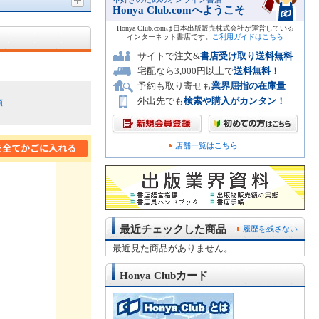
Honya Club.comへようこそ
Honya Club.comは日本出版販売株式会社が運営している
インターネット書店です。
ご利用ガイドはこちら
サイトで注文&
書店受け取り送料無料
宅配なら3,000円以上で
送料無料！
予約も取り寄せも
業界屈指の在庫量
外出先でも
検索や購入がカンタン！
順
店舗一覧はこちら
最近チェックした商品
履歴を残さない
最近見た商品がありません。
Honya Clubカード