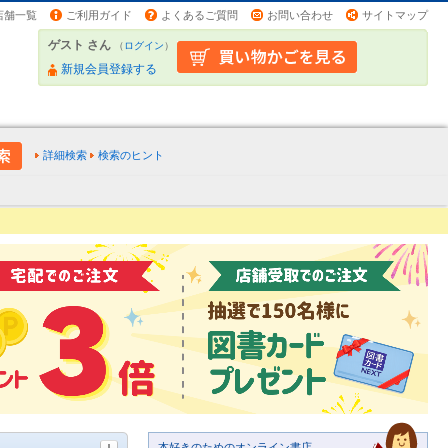
店舗一覧
ご利用ガイド
よくあるご質問
お問い合わせ
サイトマップ
ゲスト さん
（
ログイン
）
新規会員登録する
詳細検索
検索のヒント
本好きのためのオンライン書店