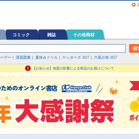
画（コミック）など在庫も充実
コミック
雑誌
その他商材
ーグー
｜
課題図書
｜
夏休みドリル
｜
ゲッターズ 2027
｜
六星占術 2027
【お知らせ】地震の影響による商品のお届けについて