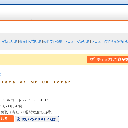
日が新しい順
発売日が古い順
売れている順
レビューが多い順
レビューの平均点が高い
Ｘ
 ｆａｃｅ ｏｆ Ｍｒ．Ｃｈｉｌｄｒｅｎ
SBNコード 9784865061314
：3,500円＋税）
お取り寄せ（1週間程度で出荷）