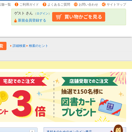
店舗一覧
ご利用ガイド
よくあるご質問
お問い合わせ
サイトマップ
ゲスト さん
（
ログイン
）
新規会員登録する
詳細検索
検索のヒント
本好きのためのオンライン書店