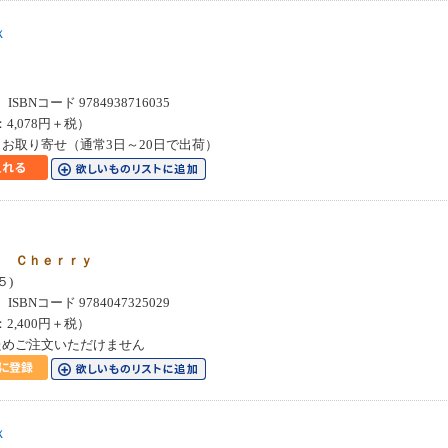
ｘ
SBNコード 9784938716035
：4,078円＋税）
お取り寄せ（通常3日～20日で出荷）
ｋ Ｃｈｅｒｒｙ
５)
SBNコード 9784047325029
：2,400円＋税）
ためご注文いただけません
ｘ