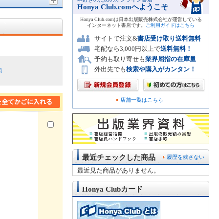
Honya Club.comへようこそ
Honya Club.comは日本出版販売株式会社が運営している
インターネット書店です。
ご利用ガイドはこちら
サイトで注文&
書店受け取り送料無料
宅配なら3,000円以上で
送料無料！
予約も取り寄せも
業界屈指の在庫量
外出先でも
検索や購入がカンタン！
順
店舗一覧はこちら
最近チェックした商品
履歴を残さない
最近見た商品がありません。
Honya Clubカード