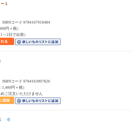
８ー１
SBNコード 9784167918484
800円＋税）
1～2日で出荷）
ｘ
SBNコード 9784163907826
：1,400円＋税）
ためご注文いただけません
Ｘ ６