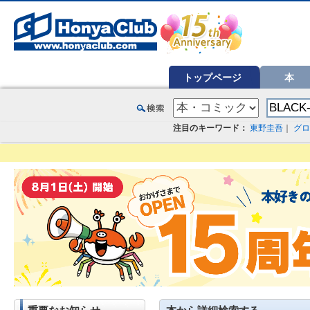
オンライン書店【ホンヤクラブ】はお好きな本屋での受け取りで送料無料！新刊予約・通販も。本（書籍）、雑誌、漫
トップページ
本
注目のキーワード：
東野圭吾
｜
グロ