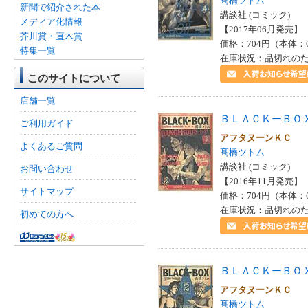
髙橋ツトム
新聞で紹介された本
講談社 (コミック)
メディア化情報
【2017年06月発売】 I
芥川賞・直木賞
価格：704円（本体：
特集一覧
在庫状況：品切れの
このサイトについて
店舗一覧
ＢＬＡＣＫーＢＯ
ご利用ガイド
アフタヌーンＫＣ
よくあるご質問
髙橋ツトム
講談社 (コミック)
お問い合わせ
【2016年11月発売】 I
サイトマップ
価格：704円（本体：
在庫状況：品切れの
初めての方へ
ＢＬＡＣＫーＢＯ
アフタヌーンＫＣ
髙橋ツトム