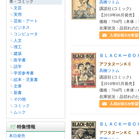
本・コミック
高橋ツトム
マイケル・Ｊ．ベーエ(1)
文芸
講談社 (コミック)
リシ・Ｋ．ナラン(1)
実用
【2019年06月発売】 I
國峰照子(1)
芸術・アート
価格：794円（本体：
小林よしのり(1)
ビジネス
在庫状況：品切れの
朝日新聞社(1)
コンピュータ
村上雅則(1)
人文
松田道弘(1)
理工
藤田理麻(1)
建築
ＢＬＡＣＫーＢＯ
藪田修身(1)
医学書
高島康司(1)
アフタヌーンＫＣ
語学
高橋ツトム(1)
髙橋ツトム
学習参考書
高橋鋼一(1)
講談社 (コミック)
絵本・児童書
【2018年05月発売】 I
文庫
価格：704円（本体：
新書
在庫状況：品切れの
その他
コミック
ムック
ＢＬＡＣＫーＢＯ
特集情報
アフタヌーンＫＣ 
本日発売