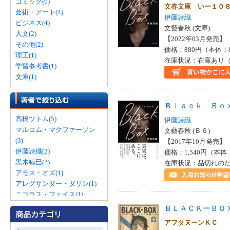
コミック(6)
文春文庫 いー１０
芸術・アート(4)
伊藤詩織
ビジネス(4)
文藝春秋 (文庫)
人文(2)
【2022年03月発売】 I
その他(2)
価格：880円（本体：
理工(1)
在庫状況：在庫あり（
学習参考書(1)
文庫(1)
Ｂｌａｃｋ Ｂｏ
髙橋ツトム(5)
伊藤詩織
マルコム・マクファーソン
文藝春秋 (Ｂ６)
(3)
【2017年10月発売】 I
伊藤詩織(2)
価格：1,540円（本体
黒木睦巳(2)
在庫状況：品切れの
アモス・オズ(1)
アレグサンダー・ダリン(1)
ニコラス・フェイス(1)
バルバラ・ビューヒナー(1)
ＢＬＡＣＫーＢＯ
フィリップ・キンドレッド・
アフタヌーンＫＣ
ディック(1)