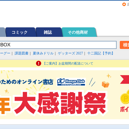
画（コミック）など在庫も充実
コミック
雑誌
その他商材
ーグー
｜
課題図書
｜
夏休みドリル
｜
ゲッターズ 2027
｜
十二国記【予約】
【ご案内】お盆期間の配送について