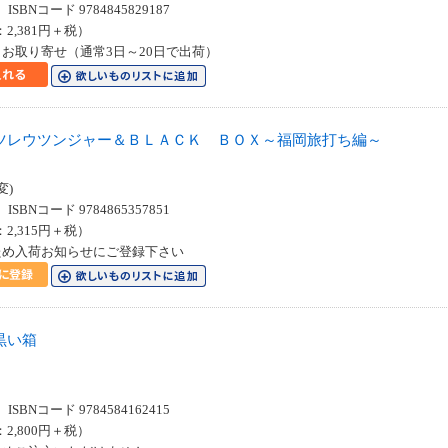
SBNコード 9784845829187
：2,381円＋税）
お取り寄せ（通常3日～20日で出荷）
ツレウツンジャー＆ＢＬＡＣＫ ＢＯＸ～福岡旅打ち編～
変)
SBNコード 9784865357851
：2,315円＋税）
ため入荷お知らせにご登録下さい
黒い箱
SBNコード 9784584162415
：2,800円＋税）