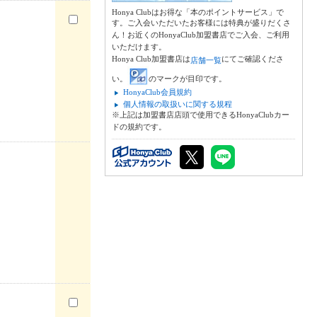
Honya Clubはお得な「本のポイントサービス」で
す。ご入会いただいたお客様には特典が盛りだくさ
ん！お近くのHonyaClub加盟書店でご入会、ご利用
いただけます。
Honya Club加盟書店は
にてご確認くださ
店舗一覧
い。
のマークが目印です。
HonyaClub会員規約
個人情報の取扱いに関する規程
※上記は加盟書店店頭で使用できるHonyaClubカー
ドの規約です。