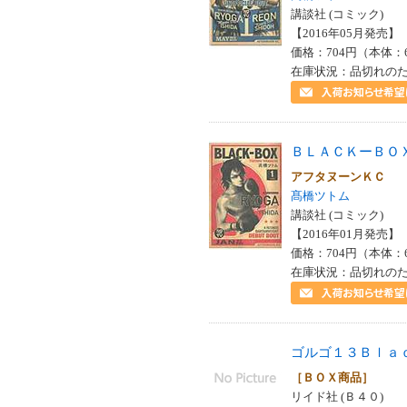
講談社 (コミック)
【2016年05月発売】 I
価格：704円（本体：
在庫状況：品切れの
ＢＬＡＣＫーＢＯ
アフタヌーンＫＣ
髙橋ツトム
講談社 (コミック)
【2016年01月発売】 I
価格：704円（本体：
在庫状況：品切れの
ゴルゴ１３Ｂｌａ
［ＢＯＸ商品］
リイド社 (Ｂ４０)