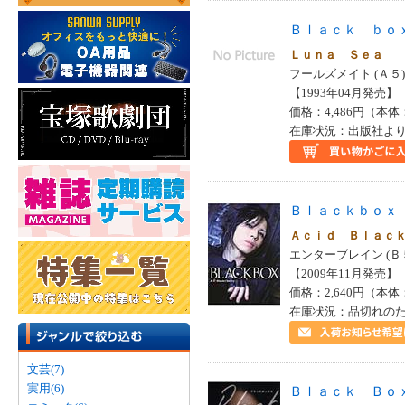
Ｂｌａｃｋ ｂｏ
Ｌｕｎａ Ｓｅａ
フールズメイト (Ａ５)
【1993年04月発売】 I
価格：4,486円（本体
在庫状況：出版社より
Ｂｌａｃｋｂｏｘ
Ａｃｉｄ Ｂｌａｃ
エンターブレイン (Ｂ
【2009年11月発売】 I
価格：2,640円（本体
在庫状況：品切れの
文芸(7)
実用(6)
Ｂｌａｃｋ Ｂｏ