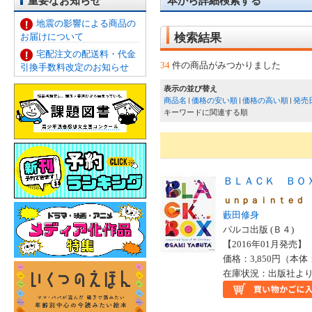
重要なお知らせ
本から詳細検索する
地震の影響による商品の
お届けについて
検索結果
宅配注文の配送料・代金
34
件の商品がみつかりました
引換手数料改定のお知らせ
表示の並び替え
商品名
価格の安い順
価格の高い順
発売
キーワードに関連する順
ＢＬＡＣＫ ＢＯ
ｕｎｐａｉｎｔｅｄ
藪田修身
パルコ出版 (Ｂ４)
【2016年01月発売】 I
価格：3,850円（本体
在庫状況：出版社より