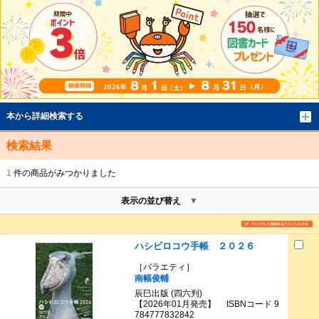
本から詳細検索する
検索結果
1
件の商品がみつかりました
表示の並び替え
ハシビロコウ手帳 ２０２６
［バラエティ］
南幅俊輔
辰巳出版 (四六判)
【2026年01月発売】 ISBNコード 9
784777832842