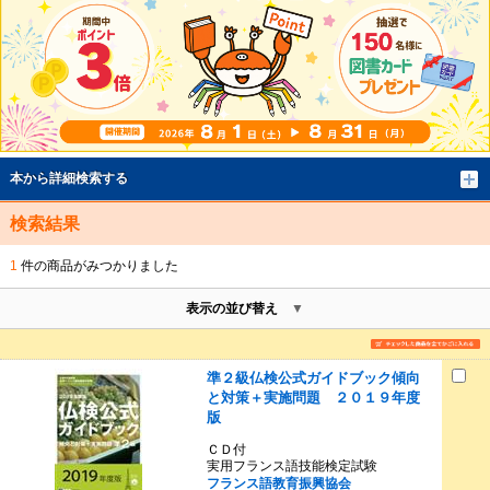
本から詳細検索する
検索結果
1
件の商品がみつかりました
表示の並び替え
準２級仏検公式ガイドブック傾向
と対策＋実施問題 ２０１９年度
版
ＣＤ付
実用フランス語技能検定試験
フランス語教育振興協会