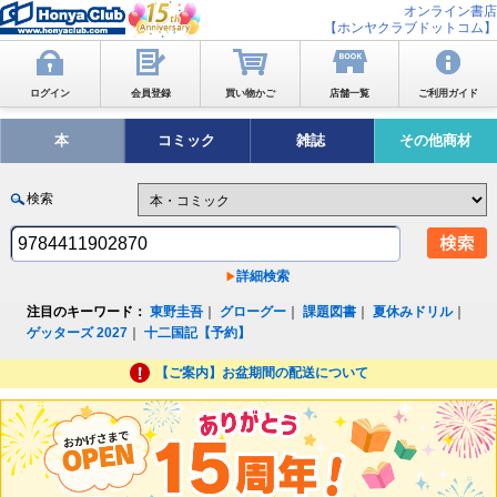
オンライン書店
【ホンヤクラブドットコム】
ログイン
会員登録
買い物かご
店舗一覧
ご利用ガイド
本
コミック
雑誌
その他商材
検索
詳細検索
注目のキーワード：
東野圭吾
｜
グローグー
｜
課題図書
｜
夏休みドリル
｜
ゲッターズ 2027
｜
十二国記【予約】
【ご案内】お盆期間の配送について