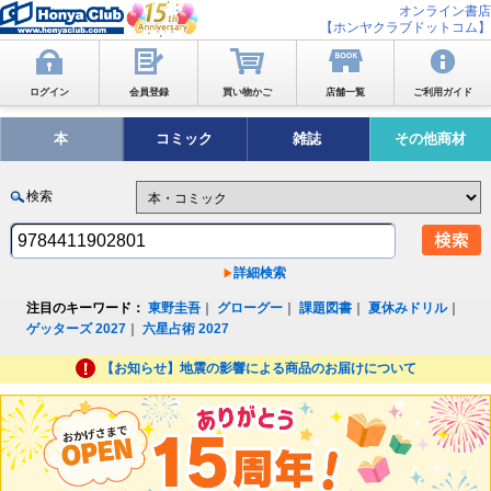
オンライン書店
【ホンヤクラブドットコム】
ログイン
会員登録
買い物かご
店舗一覧
ご利用ガイド
本
コミック
雑誌
その他商材
検索
詳細検索
注目のキーワード：
東野圭吾
｜
グローグー
｜
課題図書
｜
夏休みドリル
｜
ゲッターズ 2027
｜
六星占術 2027
【お知らせ】地震の影響による商品のお届けについて