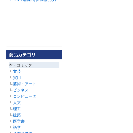
本・コミック
文芸
実用
芸術・アート
ビジネス
コンピュータ
人文
理工
建築
医学書
語学