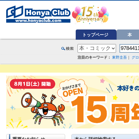
オンライン書店【ホンヤクラブ】はお好きな本屋での受け取りで送料無料！新刊予約・通販も。本（書籍）、雑誌、漫
トップページ
本
注目のキーワード：
東野圭吾
｜
グロ