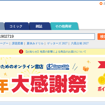
画（コミック）など在庫も充実
コミック
雑誌
その他商材
ーグー
｜
課題図書
｜
夏休みドリル
｜
ゲッターズ 2027
｜
六星占術 2027
【お知らせ】地震の影響による商品のお届けについて