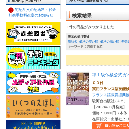
重要なお知らせ
本から詳細検索する
宅配注文の配送料・代金
引換手数料改定のお知らせ
検索結果
1
件の商品がみつかりました
表示の並び替え
商品名
価格の安い順
価格の高い順
発売
キーワードに関連する順
準１級仏検公式ガ
ＣＤ付
実用フランス語技能
フランス語教育振興
駿河台出版社 (Ａ５)
【2017年03月発売】 I
価格：2,860円（本体
在庫状況：出版社より