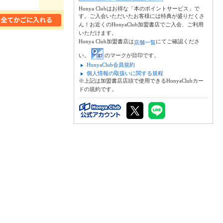
Honya Clubはお得な「本のポイントサービス」で
す。ご入会いただいたお客様には特典が盛りだくさ
ん！お近くのHonyaClub加盟書店でご入会、ご利用
いただけます。
Honya Club加盟書店は
にてご確認くださ
店舗一覧
い。
のマークが目印です。
HonyaClub会員規約
個人情報の取扱いに関する規程
※上記は加盟書店店頭で使用できるHonyaClubカー
ドの規約です。