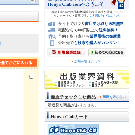
Honya Club.comへようこそ
Honya Club.comは日本出版販売株式会社が運営している
インターネット書店です。
ご利用ガイドはこちら
サイトで注文&
書店受け取り送料無料
宅配なら3,000円以上で
送料無料！
予約も取り寄せも
業界屈指の在庫量
外出先でも
検索や購入がカンタン！
順
店舗一覧はこちら
最近チェックした商品
履歴を残さない
最近見た商品がありません。
Honya Clubカード