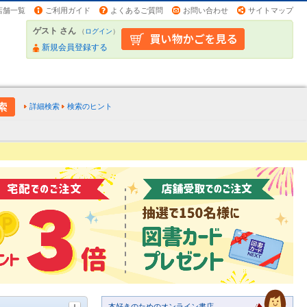
店舗一覧
ご利用ガイド
よくあるご質問
お問い合わせ
サイトマップ
ゲスト さん
（
ログイン
）
新規会員登録する
詳細検索
検索のヒント
本好きのためのオンライン書店