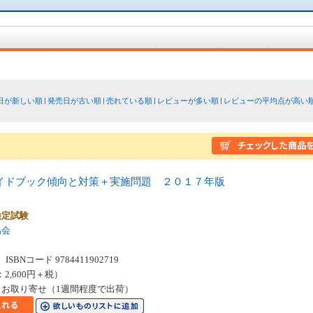
日が新しい順
発売日が古い順
売れている順
レビューが多い順
レビューの平均点が高い
イドブック傾向と対策＋実施問題 ２０１７年版
検定試験
協会
SBNコード 9784411902719
：2,600円＋税）
お取り寄せ（1週間程度で出荷）