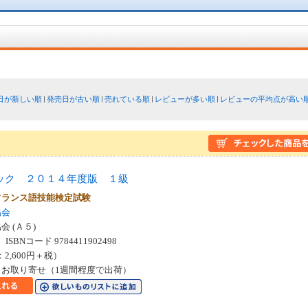
日が新しい順
発売日が古い順
売れている順
レビューが多い順
レビューの平均点が高い
ック ２０１４年度版 １級
フランス語技能検定試験
協会
 (Ａ５)
SBNコード 9784411902498
：2,600円＋税）
お取り寄せ（1週間程度で出荷）