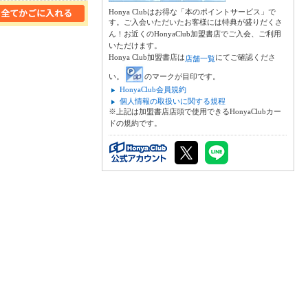
Honya Clubはお得な「本のポイントサービス」で
す。ご入会いただいたお客様には特典が盛りだくさ
ん！お近くのHonyaClub加盟書店でご入会、ご利用
いただけます。
Honya Club加盟書店は
にてご確認くださ
店舗一覧
い。
のマークが目印です。
HonyaClub会員規約
個人情報の取扱いに関する規程
※上記は加盟書店店頭で使用できるHonyaClubカー
ドの規約です。