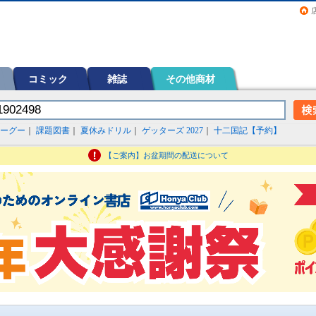
画（コミック）など在庫も充実
コミック
雑誌
その他商材
ーグー
｜
課題図書
｜
夏休みドリル
｜
ゲッターズ 2027
｜
十二国記【予約】
【ご案内】お盆期間の配送について