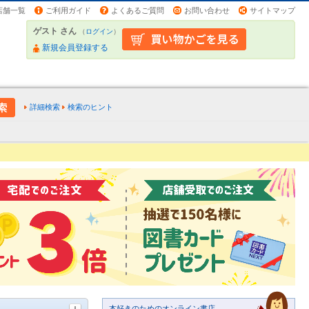
店舗一覧
ご利用ガイド
よくあるご質問
お問い合わせ
サイトマップ
ゲスト さん
（
ログイン
）
新規会員登録する
詳細検索
検索のヒント
本好きのためのオンライン書店