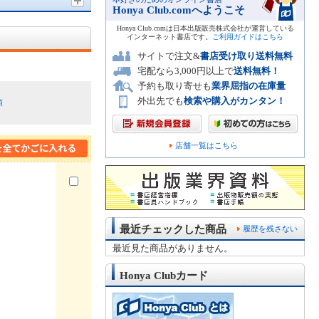
Honya Club.comへようこそ
Honya Club.comは日本出版販売株式会社が運営している
インターネット書店です。
ご利用ガイドはこちら
サイトで注文&
書店受け取り送料無料
宅配なら3,000円以上で
送料無料！
予約も取り寄せも
業界屈指の在庫量
外出先でも
検索や購入がカンタン！
順
店舗一覧はこちら
最近チェックした商品
履歴を残さない
最近見た商品がありません。
Honya Clubカード