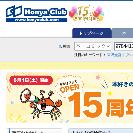
オンライン書店【ホンヤクラブ】はお好きな本屋での受け取りで送料無料！新刊予約・通販も。本（書籍）、雑誌、漫
トップページ
本
注目のキーワード：
東野圭吾
｜
グロ